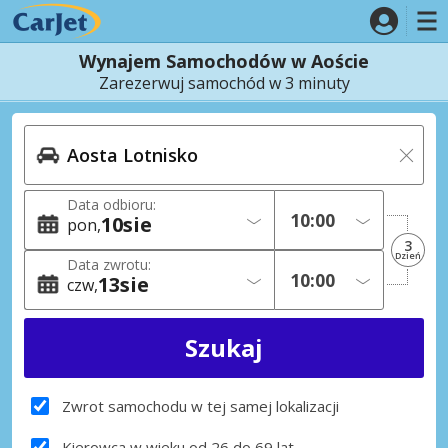
Wynajem Samochodów w Aoście
Zarezerwuj samochód w 3 minuty
Data odbioru:
10
sie
pon
3
Dzień
Data zwrotu:
13
sie
czw
Zwrot samochodu w tej samej lokalizacji
Kierowca w wieku od 26 do 69 lat