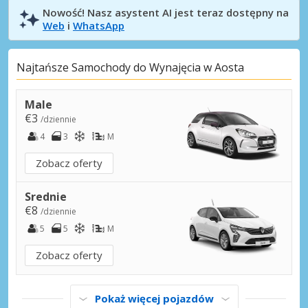
Nowość! Nasz asystent AI jest teraz dostępny na
Web
i
WhatsApp
Najtańsze Samochody do Wynajęcia w Aosta
Male
€3
/dziennie
4
3
M
Zobacz oferty
Srednie
€8
/dziennie
5
5
M
Zobacz oferty
Pokaż więcej pojazdów