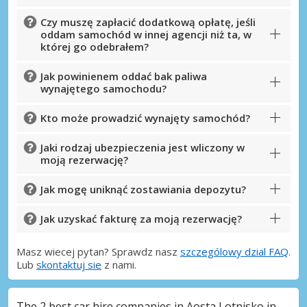
Czy muszę zapłacić dodatkową opłatę, jeśli
oddam samochód w innej agencji niż ta, w
której go odebrałem?
Jak powinienem oddać bak paliwa
wynajętego samochodu?
Kto może prowadzić wynajęty samochód?
Jaki rodzaj ubezpieczenia jest wliczony w
moją rezerwację?
Jak mogę uniknąć zostawiania depozytu?
Jak uzyskać fakturę za moją rezerwację?
Masz wiecej pytan? Sprawdz nasz
szczególowy dzial FAQ
.
Lub
skontaktuj sie
z nami.
The 2 best car hire companies in Aosta Lotnisko in