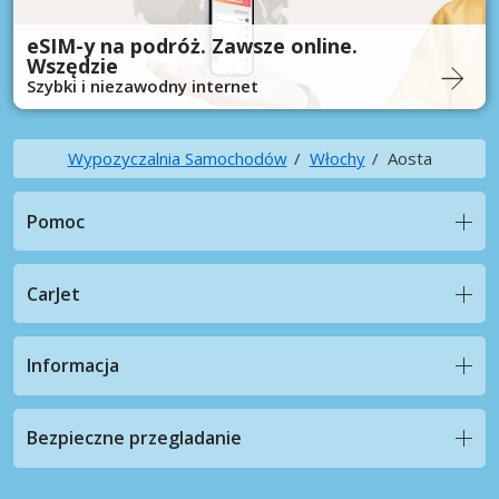
eSIM-y na podróż. Zawsze online.
Wszędzie
Szybki i niezawodny internet
Wypozyczalnia Samochodów
Włochy
Aosta
Pomoc
CarJet
Informacja
Bezpieczne przegladanie