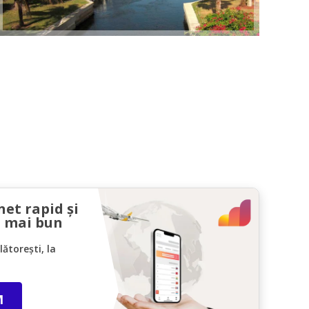
net rapid și
l mai bun
ătorești, la
M