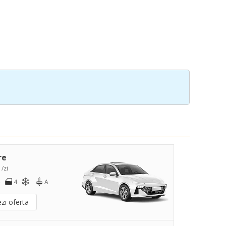
re
 /zi
4
A
zi oferta