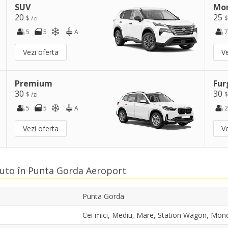
SUV
Mo
20
25
$ /zi
$
5
5
A
7
Vezi oferta
Ve
Premium
Fur
30
30
$ /zi
$
5
5
A
2
Vezi oferta
Ve
 Auto în Punta Gorda Aeroport
Punta Gorda
Cei mici, Mediu, Mare, Station Wagon, Mo