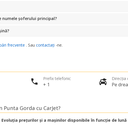
 numele șoferului principal?
șină?
bări frecvente
. Sau
contactați
-ne.
Prefix telefonic
Direcția c
+ 1
Pe dre
în Punta Gorda cu CarJet?
Evoluția prețurilor și a mașinilor disponibile în funcție de lună