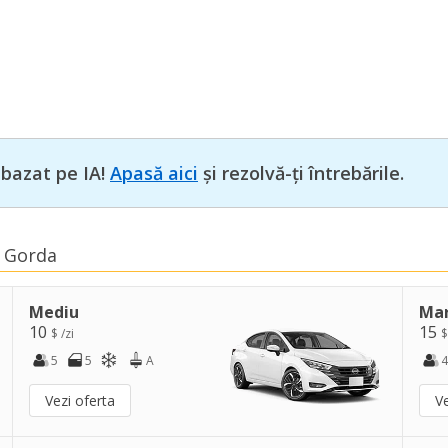
 bazat pe IA!
Apasă aici
și rezolvă-ți întrebările.
a Gorda
Mediu
Ma
10
15
$ /zi
$
5
5
A
4
Vezi oferta
Ve