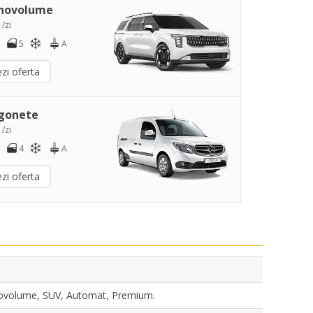
novolume
 /zi
5
A
zi oferta
gonete
 /zi
4
A
zi oferta
novolume, SUV, Automat, Premium.