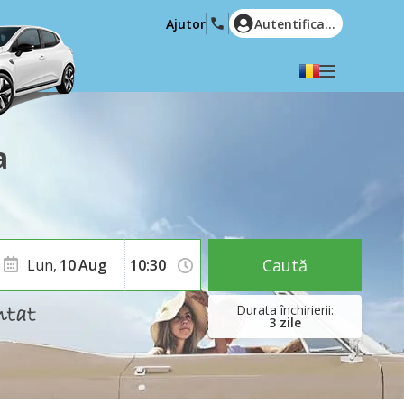
Ajutor
Autentificare
Alegeți limba dvs
English
Español
a
Deutsch
Français
Italiano
Nederlands
Português
English (US)
Polski
Türkçe
Caută
Lun,
10
Aug
Română
Ελληνικά
Русский
Hrvatski
3
zile
العربية