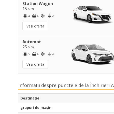
Station Wagon
15
$ /zi
4
4
A
Vezi oferta
Automat
25
$ /zi
5
4
A
Vezi oferta
Informații despre punctele de la Închirieri
Destinaţie
grupuri de mașini