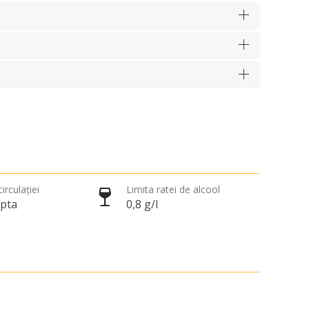
irculației
Limita ratei de alcool
apta
0,8 g/l