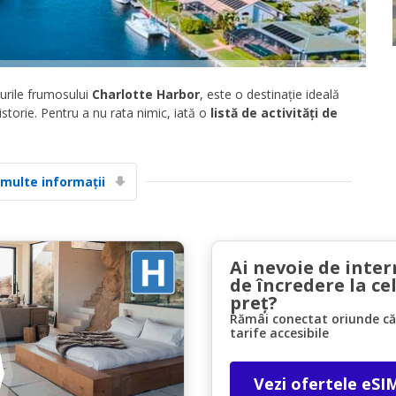
lurile frumosului
Charlotte Harbor
, este o destinație ideală
i istorie. Pentru a nu rata nimic, iată o
listă de activități de
Economii de top
Accesați ofertele exclusive ale furnizorilor
 multe informații
noștri
Ai nevoie de inter
Autentificare cu eLink
de încredere la ce
preț?
Rămâi conectat oriunde căl
tarife accesibile
Vezi ofertele eSI