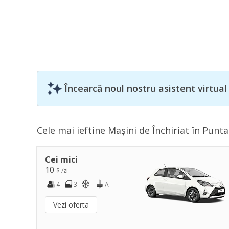
Încearcă noul nostru asistent virtual
Cele mai ieftine Mașini de Închiriat în Punt
Cei mici
10
$ /zi
4
3
A
Vezi oferta