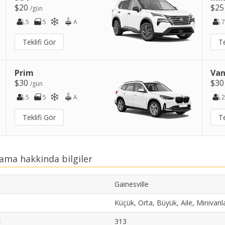
$20
$2
/gün
5
5
A
7
Teklifi Gör
Te
Prim
Van
$30
$3
/gün
5
5
A
2
Teklifi Gör
Te
lama hakkinda bilgiler
Gainesville
Küçük, Orta, Büyük, Aile, Minivanl
i
313