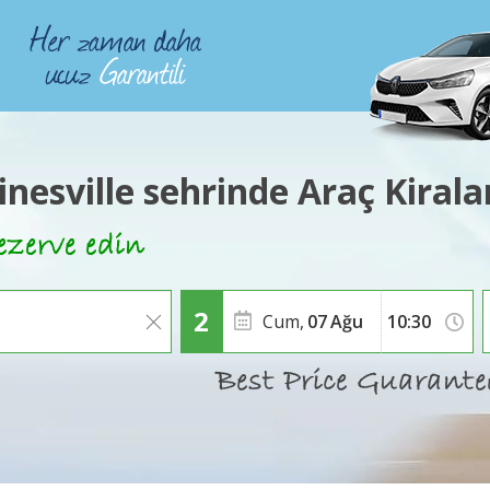
inesville sehrinde Araç Kiral
Cum,
07
Ağu