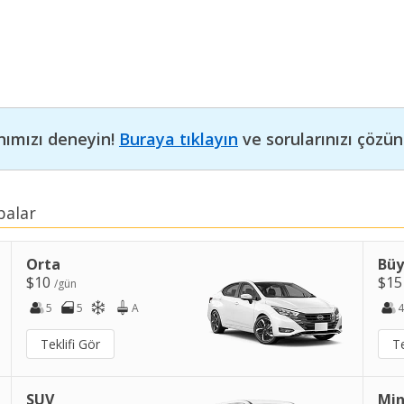
nımızı deneyin!
Buraya tıklayın
ve sorularınızı çözün
balar
Orta
Bü
$10
$1
/gün
5
5
A
4
Teklifi Gör
Te
SUV
Min