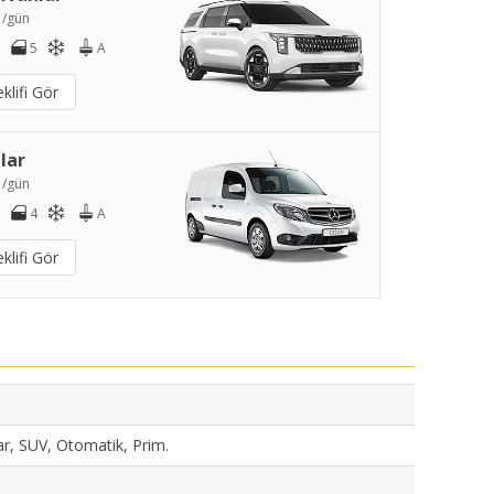
5
/gün
5
A
klifi Gör
lar
0
/gün
4
A
klifi Gör
ar, SUV, Otomatik, Prim.