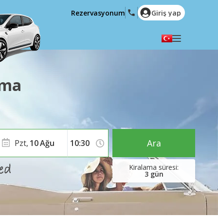
Rezervasyonum
Giriş yap
Dilinizi seçiniz
English
Español
ama
Deutsch
Français
Italiano
Nederlands
Português
English (US)
Polski
Türkçe
Ara
Pzt,
10
Ağu
Română
Ελληνικά
Русский
Hrvatski
3
gün
العربية