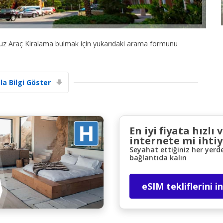
ucuz Araç Kiralama bulmak için yukarıdaki arama formunu
la Bilgi Göster
Büyük tasarruflar
Özel iş ortağı tekliflerine erişim sağlayın
En iyi fiyata hızlı 
internete mi ihtiy
eLink ile giriş yap
Seyahat ettiğiniz her yerd
bağlantıda kalın
eSIM tekliflerini i