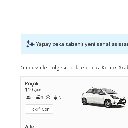
Yapay zeka tabanlı yeni sanal asista
Gainesville bölgesindeki en ucuz Kiralık Ara
Küçük
$10
/gün
4
3
A
Teklifi Gör
Aile