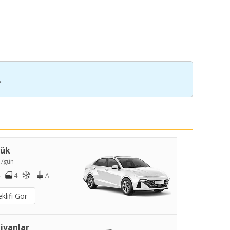
.
yük
5
/gün
4
A
klifi Gör
ivanlar