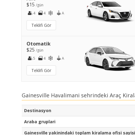
$15
/gün
4
4
A
Teklifi Gör
Otomatik
$25
/gün
5
4
A
Teklifi Gör
Gainesville Havalimani sehrindeki Araç Kira
Destinasyon
Araba gruplari
Gainesville yakinindaki toplam kiralama ofisi sayis