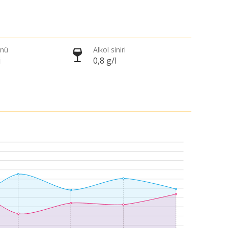
önü
Alkol siniri
i
0,8 g/l