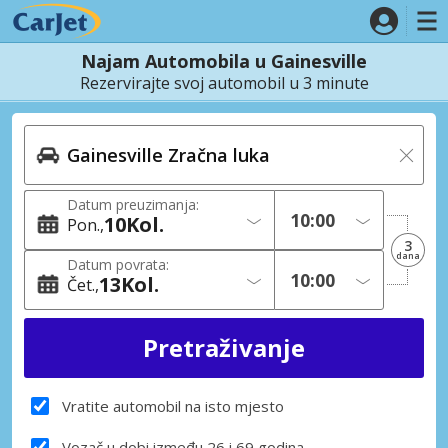
Najam Automobila u Gainesville
Rezervirajte svoj automobil u 3 minute
Datum preuzimanja:
10
Kol.
Pon.
3
dana
Datum povrata:
13
Kol.
Čet.
Vratite automobil na isto mjesto
Vozač u dobi između 26 i 69 godina