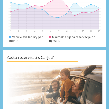
Vehicle availability per
Minimalna cijena rezervacije po
month
mjesecu
Zašto rezervirati s CarJet?
Posebni popusti
Pristupite ekskluzivnim ponudama naših
dobavljača