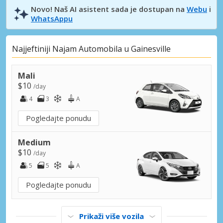
Novo! Naš AI asistent sada je dostupan na
Webu
i
WhatsAppu
Najjeftiniji Najam Automobila u Gainesville
Mali
$10
/day
4
3
A
Pogledajte ponudu
Medium
$10
/day
5
5
A
Pogledajte ponudu
Prikaži više vozila