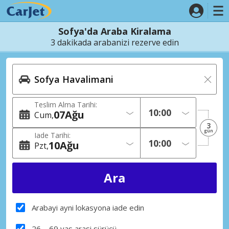
Sofya'da Araba Kiralama
3 dakikada arabanizi rezerve edin
Teslim Alma Tarihi:
07
Ağu
Cum
3
gün
Iade Tarihi:
10
Ağu
Pzt
Arabayi ayni lokasyona iade edin
26 – 69 yas arasi sürücü