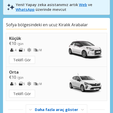
Yeni! Yapay zeka asistanımız artık
Web
ve
WhatsApp
üzerinde mevcut
Sofya bölgesindeki en ucuz Kiralık Arabalar
Küçük
€10
/gün
4
3
M
Teklifi Gör
Orta
€10
/gün
5
5
M
Teklifi Gör
Daha fazla araç göster