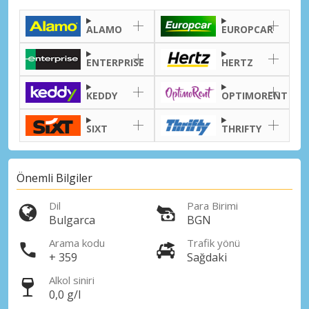
ALAMO
EUROPCAR
ENTERPRISE
HERTZ
KEDDY
OPTIMORENT
SIXT
THRIFTY
Önemli Bilgiler
Dil
Para Birimi
Bulgarca
BGN
Arama kodu
Trafik yönü
+ 359
Sağdaki
Alkol siniri
0,0 g/l