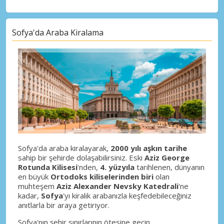
Sofya'da Araba Kiralama
Sofya'da araba kiralayarak,
2000 yılı aşkın tarihe
sahip bir şehirde dolaşabilirsiniz. Eski
Aziz George
Rotunda Kilisesi
'nden,
4. yüzyıla
tarihlenen, dünyanın
en büyük
Ortodoks kiliselerinden biri
olan
muhteşem
Aziz Alexander Nevsky Katedrali
'ne
kadar,
Sofya
'yı kiralık arabanızla keşfedebileceğiniz
anıtlarla bir araya getiriyor.
Sofya'nın şehir sınırlarının ötesine geçin