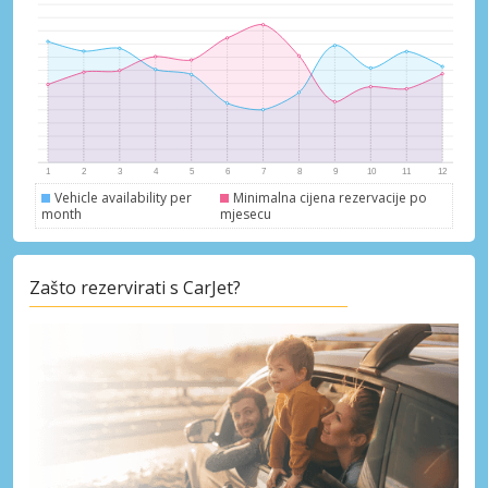
Pristupite ekskluzivnim ponudama naših
dobavljača
Prijava putem eLinka
Vehicle availability per
Minimalna cijena rezervacije po
month
mjesecu
Zašto rezervirati s CarJet?