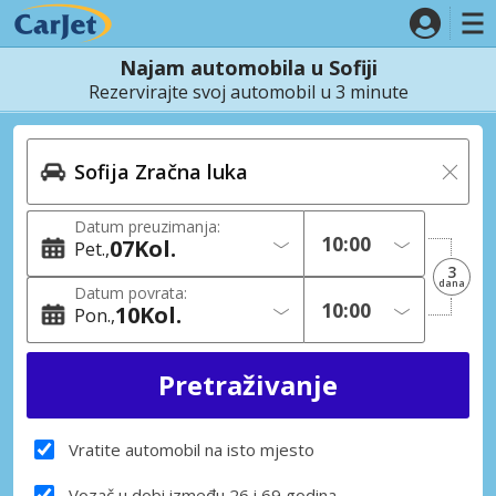
Najam automobila u Sofiji
Rezervirajte svoj automobil u 3 minute
Datum preuzimanja:
07
Kol.
Pet.
3
dana
Datum povrata:
10
Kol.
Pon.
Vratite automobil na isto mjesto
Vozač u dobi između 26 i 69 godina