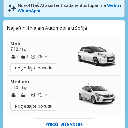
Novo! Naš AI asistent sada je dostupan na
Webu
i
WhatsAppu
Najjeftiniji Najam Automobila u Sofija
Mali
€10
/day
4
3
M
Pogledajte ponudu
Medium
€10
/day
5
5
M
Pogledajte ponudu
Prikaži više vozila