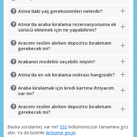
Atina'daki yaş gereksinimleri nelerdir?
Atina'da araba kiralama rezervasyonuma ek
sürücü eklemek için ne yapabilirim?
Aracımı teslim alırken depozito bırakmam
gerekecek mi?
Büyük tasarruflar
Arabanın modelini seçebilir miyim?
Özel iş ortağı tekliflerine erişim sağlayın
Atina'da en sık kiralama noktası hangisidir?
Araba kiralamak için kredi kartına ihtiyacım
eLink ile giriş yap
var mı?
Aracımı teslim alırken depozito bırakmam
gerekecek mi?
Baska sorulariniz var mi?
SSS
bölümümüzün tamamina göz
atin. Ya da bizimle
iletisime geçin
.