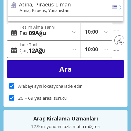
Atina, Piraeus Liman
Atina, Piraeus, Yunanistan
Atina, Rafina Liman
Teslim Alma Tarihi:
Atina, Rafina, Yunanistan
09
Ağu
Paz
3
Atina (Tüm bölgeler)
gün
Iade Tarihi:
Atina, Yunanistan
12
Ağu
Çar
Atina, Alimos Beach
Atina, Alimos Beach, Yunanistan
Atina, Andrea Syngrou Avenue
Atina, Andrea Syngrou Avenue, Yunanistan
Arabayi ayni lokasyona iade edin
Atina, Chalandri
26 – 69 yas arasi sürücü
Atina, Chalandri, Yunanistan
Atina, Glyfada
Araç Kiralama Uzmanları
Atina, Glyfada, Yunanistan
17.9 milyondan fazla mutlu müşteri