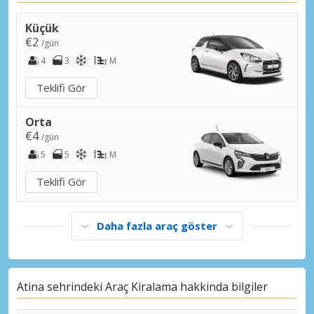
Atina, Votanikos
Atina, Votanikos, Yunanistan
Küçük
€2
/gün
Atina, Zografou
4
3
M
Atina, Zografou, Yunanistan
Teklifi Gör
Eubea, Eretria Sehir
Eubea, Eretria, Yunanistan
Orta
€4
/gün
5
5
M
Teklifi Gör
Daha fazla araç göster
Atina sehrindeki Araç Kiralama hakkinda bilgiler