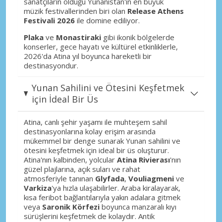
sanatçıların olduğu Yunanistan'ın en büyük
müzik festivallerinden biri olan
Release Athens
Festivali 2026
ile domine ediliyor.
Plaka
ve
Monastiraki
gibi ikonik bölgelerde
konserler, gece hayatı ve kültürel etkinliklerle,
2026'da Atina yıl boyunca hareketli bir
destinasyondur.
Yunan Sahilini ve Ötesini Keşfetmek
için İdeal Bir Üs
Atina, canlı şehir yaşamı ile muhteşem sahil
destinasyonlarına kolay erişim arasında
mükemmel bir denge sunarak Yunan sahilini ve
ötesini keşfetmek için ideal bir üs oluşturur.
Atina'nın kalbinden, yolcular
Atina Rivierası
'nın
güzel plajlarına, açık suları ve rahat
atmosferiyle tanınan
Glyfada
,
Vouliagmeni
ve
Varkiza
'ya hızla ulaşabilirler. Araba kiralayarak,
kısa feribot bağlantılarıyla yakın adalara gitmek
veya
Saronik Körfezi
boyunca manzaralı kıyı
sürüşlerini keşfetmek de kolaydır. Antik