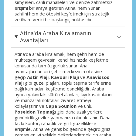
simgeleri, canlı mahalleleri ve denize zahmetsiz
erişimi bir araya getiren Atina, hem Yunan
sahilini hem de ötesini keşfetmek için stratejik
ve ilham verici bir başlangıç ​​noktasıdır.
Atina'da Araba Kiralamanın
Avantajları
Atina'da araba kiralamak, hem şehri hem de
muhteşem çevresini kendi hızınızda keşfetme
konusunda tam özgürlük sunar. Ana
avantajlardan biri şehir merkezinin ötesine
geçip
Astir Plajı
,
Kavouri Plajı
ve
Anavissos
Plajı
gibi güzel plajları, toplu taşıma tarifelerine
bağlı kalmadan keşfetme esnekliğidir. Araba
ayrıca yakındaki kültürel alanları, kıyı kasabalarını
ve manzaralı noktaları ziyaret etmeyi
kolaylaştırır ve
Cape Sounion
ve ünlü
Poseidon Tapınağı
gibi daha uzak yerlere
günübirlik geziler yapmanıza olanak tanır. Daha
fazla konfor, rahatlık ve gizli güzelliklere
erişimle, Atina ve geniş bölgesinde geçirdiğiniz
zamanı en iyi şekilde değerlendirmek için araba