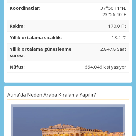
Koordinatlar:
37°56'11''N,
23°56'40''E
Rakim:
170.0 Fit
Yillik ortalama sicaklik:
18.4 ºC
Yillik ortalama güneslenme
2,847.8 Saat
süresi:
Nüfus:
664,046 kisi yasiyor
Atina'da Neden Araba Kiralama Yapılır?