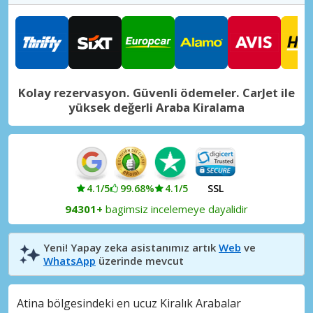
Atina, Koropi
Atina, Koropi, Yunanistan
Atina, Markopoulou
Atina, Markopoulou, Yunanistan
Kolay rezervasyon. Güvenli ödemeler. CarJet ile
Atina, Metamorfosi
yüksek değerli Araba Kiralama
Atina, Metamorfosi, Yunanistan
Atina, Nea Smyrni
Atina, Nea Smyrni, Yunanistan
Atina, Otel Hilton
4.1/5
99.68%
4.1/5
SSL
Atina, Otel Hilton, Yunanistan
94301+
bagimsiz incelemeye dayalidir
Atina, Paiania
Atina, Paiania, Yunanistan
Yeni! Yapay zeka asistanımız artık
Web
ve
WhatsApp
üzerinde mevcut
Atina, Piraeus
Atina, Piraeus, Yunanistan
Atina bölgesindeki en ucuz Kiralık Arabalar