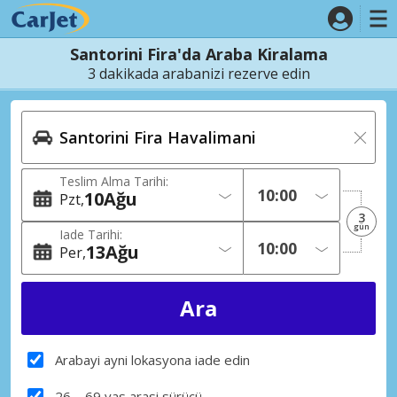
Santorini Fira'da Araba Kiralama
3 dakikada arabanizi rezerve edin
Teslim Alma Tarihi:
10
Ağu
Pzt
3
gün
Iade Tarihi:
13
Ağu
Per
Arabayi ayni lokasyona iade edin
26 – 69 yas arasi sürücü