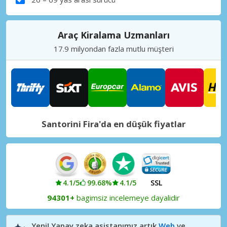
Araç Kiralama Uzmanları
17.9 milyondan fazla mutlu müşteri
Santorini Fira'da en düşük fiyatlar
4.1/5
99.68%
4.1/5
SSL
94301+
bagimsiz incelemeye dayalidir
Yeni! Yapay zeka asistanımız artık
Web
ve