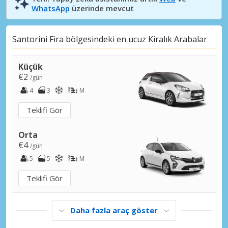
WhatsApp
üzerinde mevcut
Santorini Fira bölgesindeki en ucuz Kiralık Arabalar
Küçük
€2
/gün
4
3
M
Teklifi Gör
Orta
€4
/gün
5
5
M
Teklifi Gör
Daha fazla araç göster