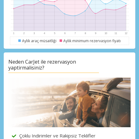
Aylık araç müsaitliği
Aylık minimum rezervasyon fiyatı
Büyük tasarruflar
Özel iş ortağı tekliflerine erişim sağlayın
Neden CarJet ile rezervasyon
yaptirmalisiniz?
eLink ile giriş yap
Çoklu Indirimler ve Rakipsiz Teklifler