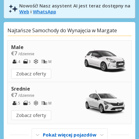
Nowość! Nasz asystent AI jest teraz dostępny na
Web
i
WhatsApp
Najtańsze Samochody do Wynajęcia w Margate
Male
€7
/dziennie
4
3
M
Zobacz oferty
Srednie
€7
/dziennie
5
5
M
Zobacz oferty
Pokaż więcej pojazdów