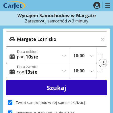
Wynajem Samochodów w Margate
Zarezerwuj samochód w 3 minuty
Data odbioru:
10
sie
pon
3
Dzień
Data zwrotu:
13
sie
czw
Zwrot samochodu w tej samej lokalizacji
Kierowca w wieku od 26 do 69 lat