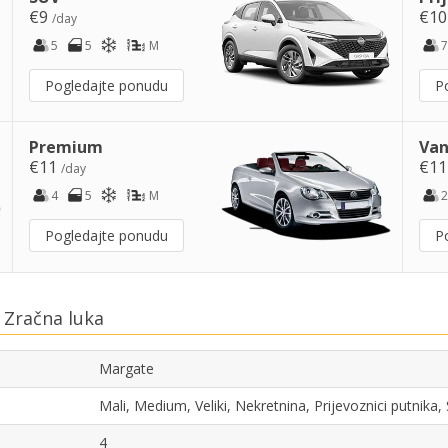
€9
€1
/day
5
5
M
7
Pogledajte ponudu
P
Premium
Van
€11
€1
/day
4
5
M
2
Pogledajte ponudu
P
 Zračna luka
Margate
Mali, Medium, Veliki, Nekretnina, Prijevoznici putnik
4