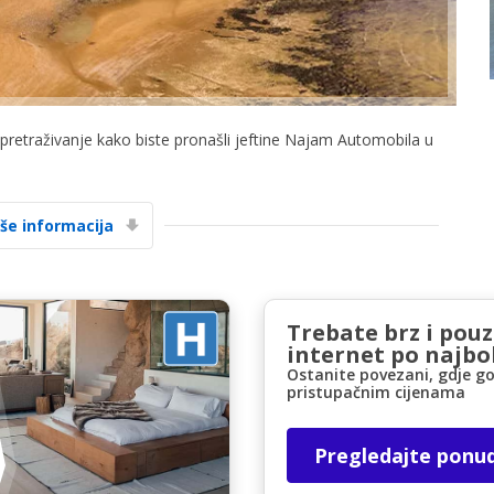
 pretraživanje kako biste pronašli jeftine Najam Automobila u
Posebni popusti
Pristupite ekskluzivnim ponudama naših
iše informacija
dobavljača
Trebate brz i pou
Prijava putem eLinka
internet po najbol
Ostanite povezani, gdje go
pristupačnim cijenama
Pregledajte ponu