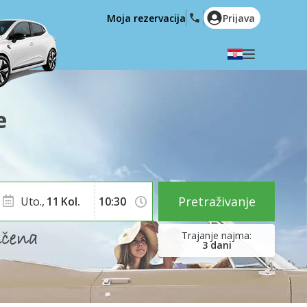
Moja rezervacija
Prijava
Odaberite svoj jezik
English
Español
e
Deutsch
Français
Italiano
Nederlands
Português
English (US)
Polski
Türkçe
Pretraživanje
Uto.,
11
Kol.
Română
Ελληνικά
Русский
Hrvatski
3
dani
العربية