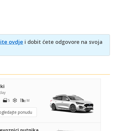
nite ovdje
i dobit ćete odgovore na svoja
iki
day
5
M
ogledajte ponudu
jevoznici putnika