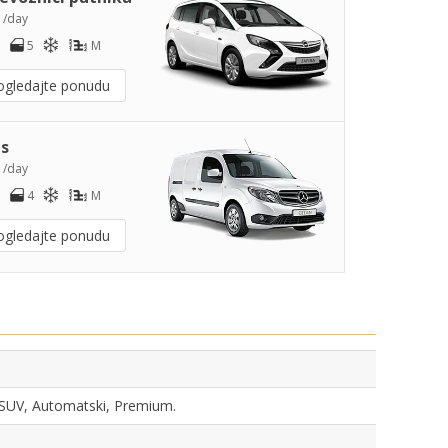
0
/day
5
M
ogledajte ponudu
s
1
/day
4
M
ogledajte ponudu
a, SUV, Automatski, Premium.