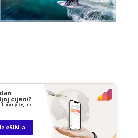
zdan
joj cijeni?
d putujete, po
de eSIM-a