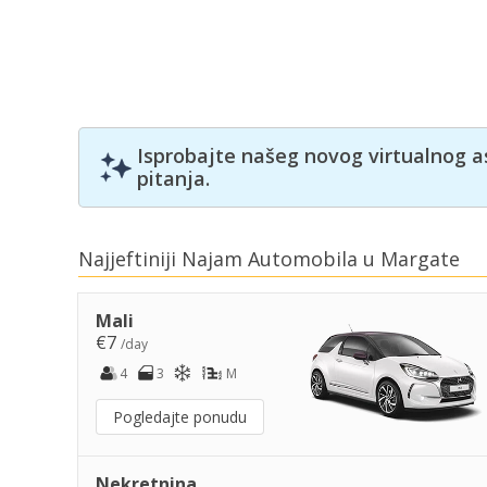
Isprobajte našeg novog virtualnog a
pitanja.
Najjeftiniji Najam Automobila u Margate
Mali
€7
/day
4
3
M
Pogledajte ponudu
Nekretnina