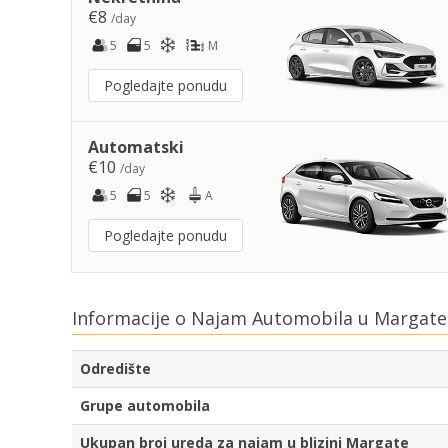
€8
/day
5
5
M
Pogledajte ponudu
Automatski
€10
/day
5
5
A
Pogledajte ponudu
Informacije o Najam Automobila u Margate
Odredište
Grupe automobila
Ukupan broj ureda za najam u blizini Margate