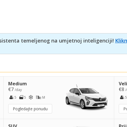
sistenta temeljenog na umjetnoj inteligenciji!
Klik
Medium
Vel
€7
€8
/day
/
5
5
M
5
Pogledajte ponudu
P
SUV
Pri