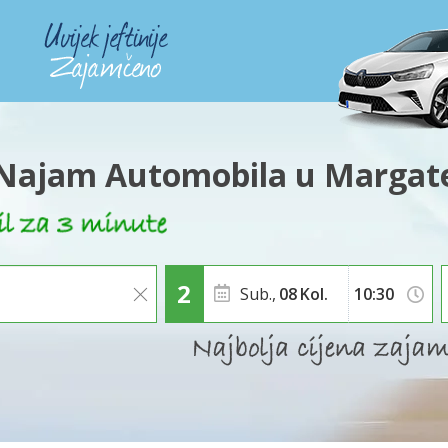
Najam Automobila u Margat
Sub.,
08
Kol.