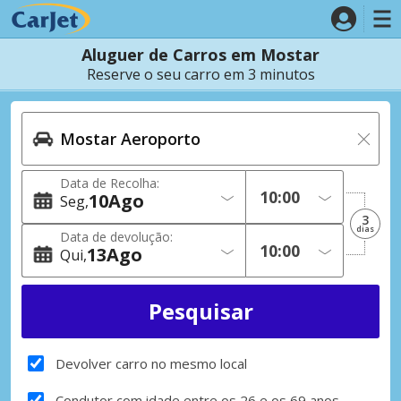
Aluguer de Carros em Mostar
Reserve o seu carro em 3 minutos
Data de Recolha:
10
Ago
Seg
3
dias
Data de devolução:
13
Ago
Qui
Devolver carro no mesmo local
Condutor com idade entre os 26 e os 69 anos