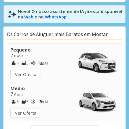
Novo! O nosso assistente de IA já está disponível
na
Web
e no
WhatsApp
Os Carros de Aluguer mais Baratos em Mostar
Pequeno
7
€ /dia
4
3
M
Ver Oferta
Médio
7
€ /dia
5
5
M
Ver Oferta