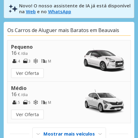
Novo! O nosso assistente de IA já está disponível
na
Web
e no
WhatsApp
Os Carros de Aluguer mais Baratos em Beauvais
Pequeno
16
€ /dia
4
3
M
Ver Oferta
Médio
16
€ /dia
5
5
M
Ver Oferta
Mostrar mais veículos