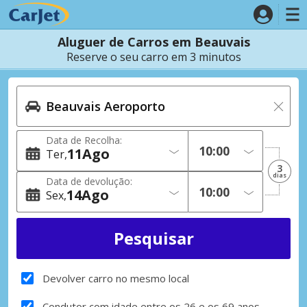
Aluguer de Carros em Beauvais
Reserve o seu carro em 3 minutos
Data de Recolha:
11
Ago
Ter
3
dias
Data de devolução:
14
Ago
Sex
Devolver carro no mesmo local
Condutor com idade entre os 26 e os 69 anos