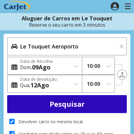
Aluguer de Carros em Le Touquet
Reserve o seu carro em 3 minutos
Data de Recolha:
09
Ago
Dom
3
dias
Data de devolução:
12
Ago
Qua
Devolver carro no mesmo local
Condutor com idade entre os 26 e os 69 anos