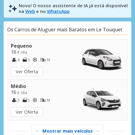
Novo! O nosso assistente de IA já está disponível
na
Web
e no
WhatsApp
Os Carros de Aluguer mais Baratos em Le Touquet
Pequeno
16
€ /dia
4
3
M
Ver Oferta
Médio
16
€ /dia
5
5
M
Ver Oferta
Mostrar mais veículos