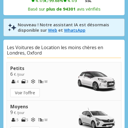
4.1/5
99.68%
4.1/5
SSL
Basé sur
plus de 94301
avis vérifiés
Nouveau ! Notre assistant IA est désormais
disponible sur
Web
et
WhatsApp
Les Voitures de Location les moins chères en
Londres, Oxford
Petits
6
€ /jour
4
3
M
Voir l'offre
Moyens
9
€ /jour
5
5
M