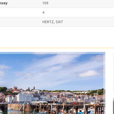
rnsey
109
4
HERTZ, SIXT