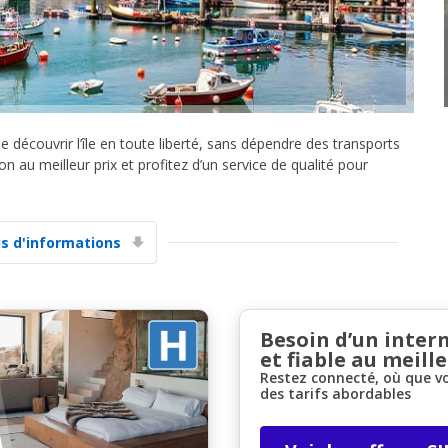
 découvrir l’île en toute liberté, sans dépendre des transports
on au meilleur prix et profitez d’un service de qualité pour
Promotions spéciales
Accédez à toutes vos réservations en un seul
endroit
us d'informations
Se connecter avec eLink
Besoin d’un inter
et fiable au meille
Restez connecté, où que v
des tarifs abordables