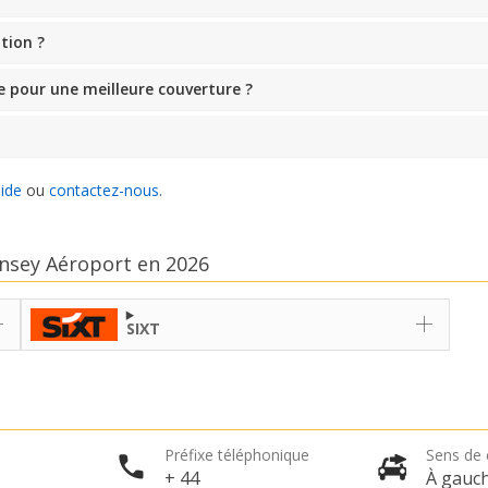
tion ?
e pour une meilleure couverture ?
aide
ou
contactez-nous
.
rnsey Aéroport en 2026
SIXT
Préfixe téléphonique
Sens de 
+ 44
À gauc