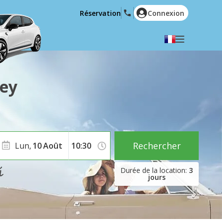
Réservation
Connexion
Choisir votre langue
English
Español
sey
Deutsch
Français
Italiano
Nederlands
Português
English (US)
Polski
Türkçe
Rechercher
Lun,
10
Août
Română
Ελληνικά
3
Русский
Hrvatski
jours
العربية