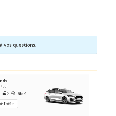
à vos questions.
nds
 /jour
5
M
ir l'offre