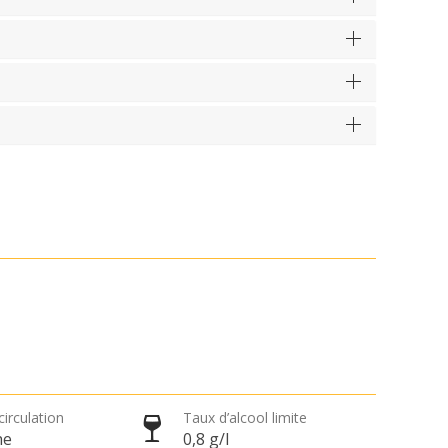
circulation
Taux d’alcool limite
he
0,8 g/l