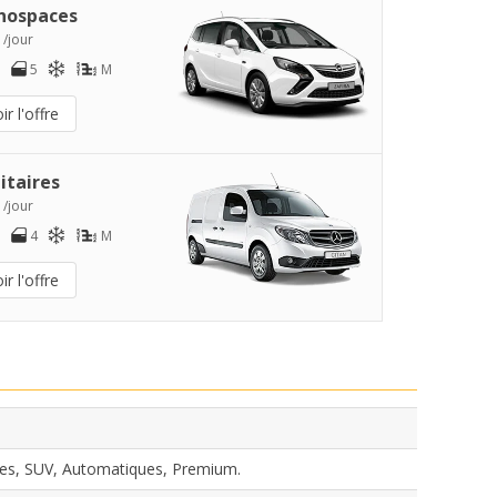
nospaces
 /jour
5
M
ir l'offre
litaires
 /jour
4
M
ir l'offre
es, SUV, Automatiques, Premium.