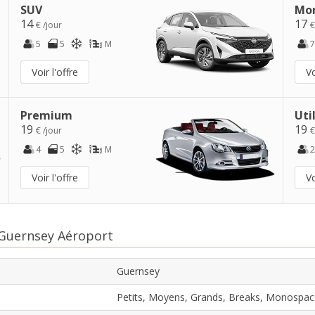
SUV
Mo
14
17
€ /jour
€
5
5
M
7
Voir l'offre
Vo
Premium
Uti
19
19
€ /jour
€
4
5
M
2
Voir l'offre
Vo
 Guernsey Aéroport
Guernsey
Petits, Moyens, Grands, Breaks, Monospac