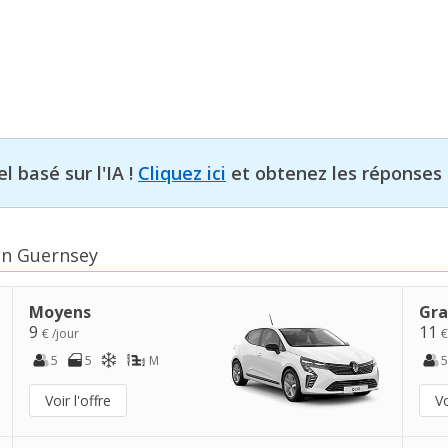
l basé sur l'IA !
Cliquez ici
et obtenez les réponses 
en Guernsey
Moyens
Gra
9
11
€ /jour
€
5
5
M
5
Voir l'offre
Vo