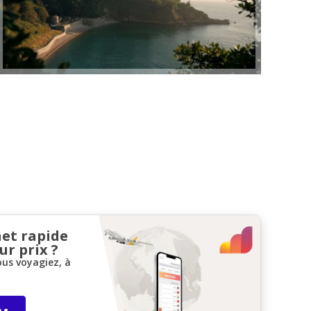
net rapide
ur prix ?
ous voyagiez, à