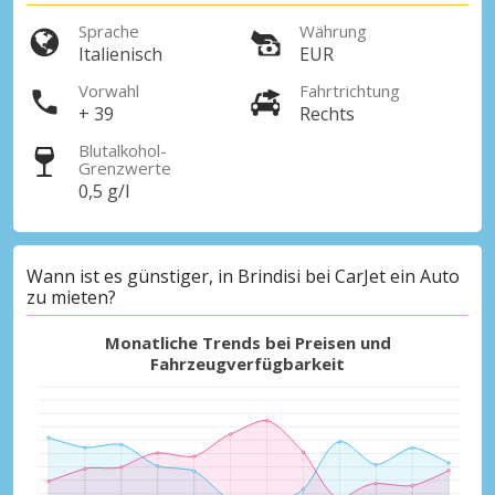
Sprache
Währung
Italienisch
EUR
Vorwahl
Fahrtrichtung
+ 39
Rechts
Blutalkohol-
Grenzwerte
0,5 g/l
Top-Ersparnisses
Erhalten Sie Zugang zu exklusiven
Partnerangeboten
Wann ist es günstiger, in Brindisi bei CarJet ein Auto
zu mieten?
Monatliche Trends bei Preisen und
Mit eLink anmelden
Fahrzeugverfügbarkeit