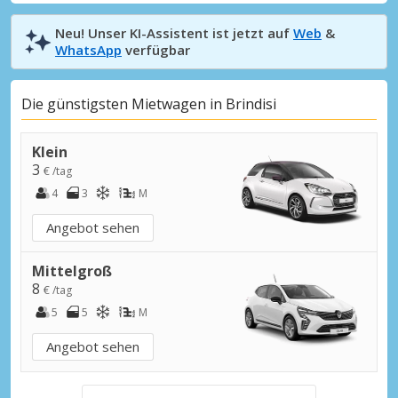
Neu! Unser KI-Assistent ist jetzt auf
Web
&
WhatsApp
verfügbar
Die günstigsten Mietwagen in Brindisi
Klein
3
€ /tag
4
3
M
Angebot sehen
Mittelgroß
8
€ /tag
5
5
M
Angebot sehen