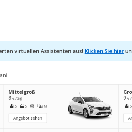
erten virtuellen Assistenten aus!
Klicken Sie hier
und
ani
Mittelgroß
Gr
8
9
€ /tag
€ /
5
5
M
5
Angebot sehen
A