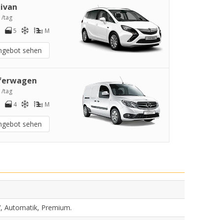
ivan
 /tag
5
M
ngebot sehen
ferwagen
 /tag
4
M
ngebot sehen
V, Automatik, Premium.