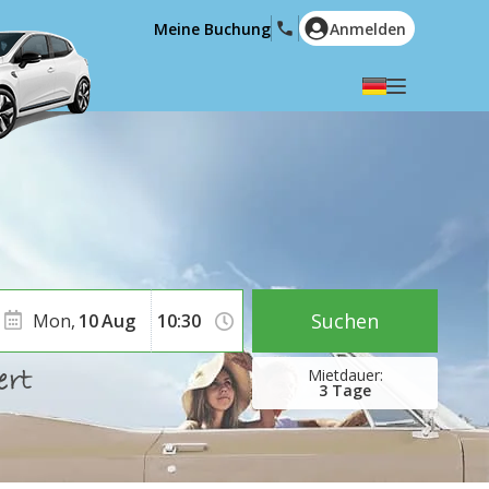
Meine Buchung
Anmelden
Wählen Sie Ihre Sprache
English
Español
Deutsch
Français
Italiano
Nederlands
Português
English (US)
Polski
Türkçe
Suchen
Mon,
10
Aug
Română
Ελληνικά
Русский
Hrvatski
3
Tage
العربية