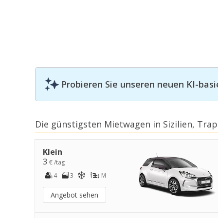
Probieren Sie unseren neuen KI-basi
Die günstigsten Mietwagen in Sizilien, Trap
Klein
3
€ /tag
4
3
M
Angebot sehen