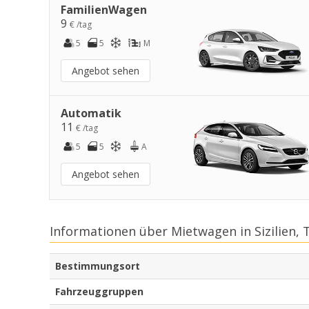
FamilienWagen
9
€ /tag
5
5
M
Angebot sehen
Automatik
11
€ /tag
5
5
A
Angebot sehen
Informationen über Mietwagen in Sizilien, 
Bestimmungsort
Fahrzeuggruppen