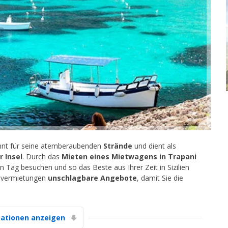
Top-Ersparnisses
Erhalten Sie Zugang zu exklusiven
Partnerangeboten
nt für seine atemberaubenden
Strände
und dient als
 Insel
. Durch das
Mieten eines Mietwagens in Trapani
Mit eLink anmelden
Tag besuchen und so das Beste aus Ihrer Zeit in Sizilien
tovermietungen
unschlagbare Angebote
, damit Sie die
ationen anzeigen