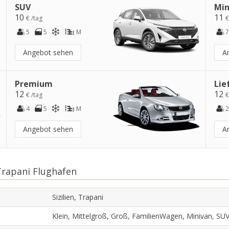
SUV
Min
10
11
€ /tag
€
5
5
M
7
Angebot sehen
A
Premium
Lie
12
12
€ /tag
€
4
5
M
2
Angebot sehen
A
Trapani Flughafen
Sizilien, Trapani
Klein, Mittelgroß, Groß, FamilienWagen, Minivan, SU