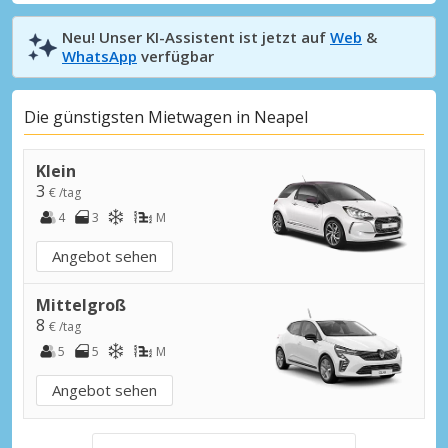
Neu! Unser KI-Assistent ist jetzt auf
Web
&
WhatsApp
verfügbar
Die günstigsten Mietwagen in Neapel
Klein
3
€ /tag
4
3
M
Angebot sehen
Mittelgroß
8
€ /tag
5
5
M
Angebot sehen