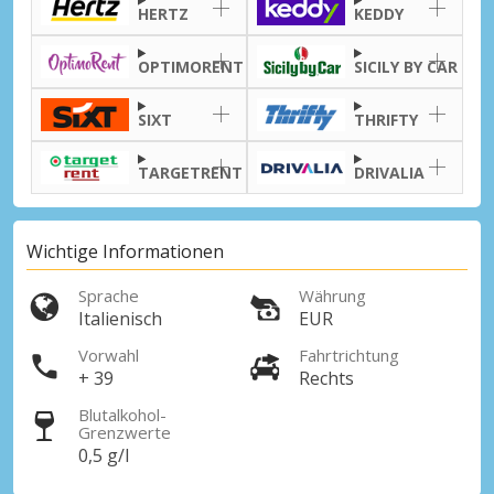
HERTZ
KEDDY
OPTIMORENT
SICILY BY CAR
Top-Ersparnisses
SIXT
THRIFTY
Erhalten Sie Zugang zu exklusiven
Partnerangeboten
TARGETRENT
DRIVALIA
Wichtige Informationen
Mit eLink anmelden
Sprache
Währung
Italienisch
EUR
Vorwahl
Fahrtrichtung
+ 39
Rechts
Blutalkohol-
Grenzwerte
0,5 g/l