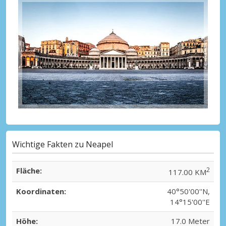
Wichtige Fakten zu Neapel
Fläche:
2
117.00 KM
Koordinaten:
40°50'00''N,
14°15'00''E
Höhe:
17.0 Meter