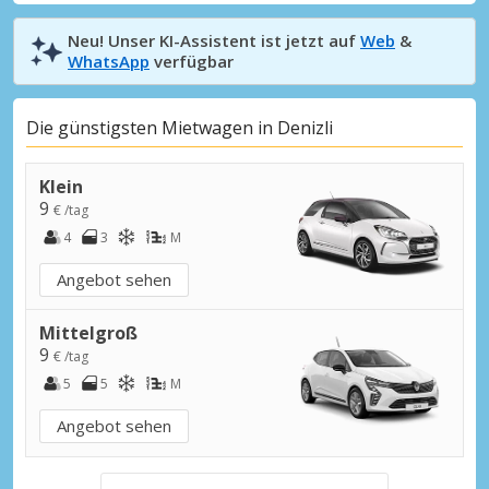
Neu! Unser KI-Assistent ist jetzt auf
Web
&
WhatsApp
verfügbar
Die günstigsten Mietwagen in Denizli
Klein
9
€ /tag
4
3
M
Angebot sehen
Mittelgroß
9
€ /tag
5
5
M
Angebot sehen