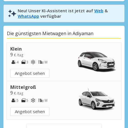
Neu! Unser KI-Assistent ist jetzt auf
Web
&
WhatsApp
verfügbar
Die günstigsten Mietwagen in Adiyaman
Klein
9
€ /tag
4
3
M
Angebot sehen
Mittelgroß
9
€ /tag
5
5
M
Angebot sehen