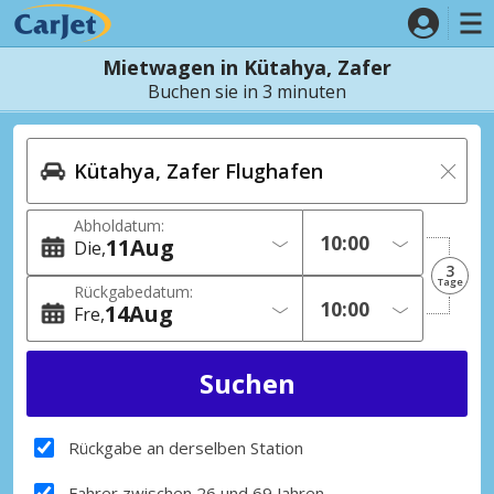
Mietwagen in Kütahya, Zafer
Buchen sie in 3 minuten
Abholdatum:
11
Aug
Die
3
Tage
Rückgabedatum:
14
Aug
Fre
Rückgabe an derselben Station
Fahrer zwischen 26 und 69 Jahren