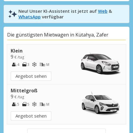
Neu! Unser KI-Assistent ist jetzt auf
Web
&
WhatsApp
verfügbar
Die günstigsten Mietwagen in Kütahya, Zafer
Klein
9
€ /tag
4
3
M
Angebot sehen
Mittelgroß
9
€ /tag
5
5
M
Angebot sehen