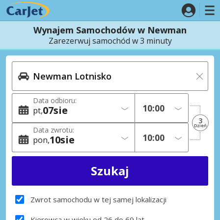
Wynajem Samochodów w Newman
Zarezerwuj samochód w 3 minuty
Data odbioru:
07
sie
pt
3
Dzień
Data zwrotu:
10
sie
pon
Zwrot samochodu w tej samej lokalizacji
Kierowca w wieku od 26 do 69 lat