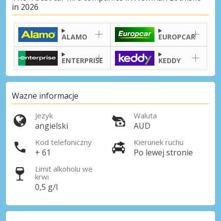
in 2026
ALAMO
EUROPCAR
ENTERPRISE
KEDDY
Wazne informacje
Jezyk
Waluta
angielski
AUD
Kod telefoniczny
Kierunek ruchu
+ 61
Po lewej stronie
Limit alkoholu we
krwi
0,5 g/l