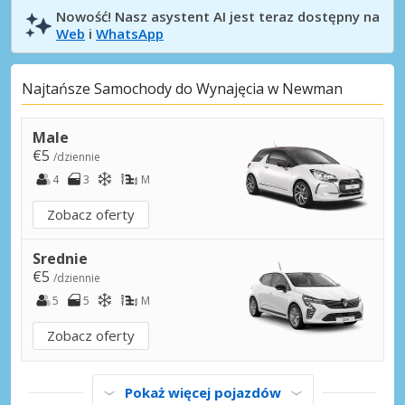
Nowość! Nasz asystent AI jest teraz dostępny na
Web
i
WhatsApp
Najtańsze Samochody do Wynajęcia w Newman
Male
€5
/dziennie
4
3
M
Zobacz oferty
Srednie
€5
/dziennie
5
5
M
Zobacz oferty
Pokaż więcej pojazdów