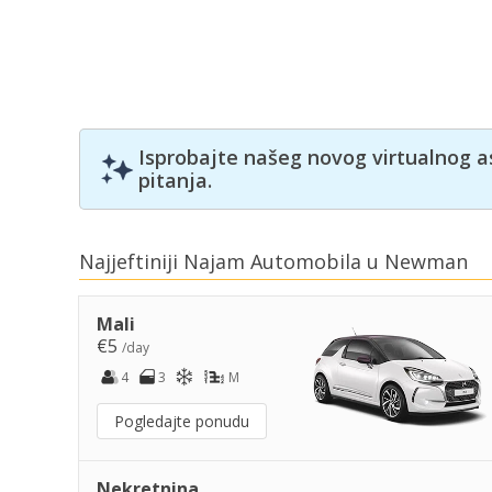
Isprobajte našeg novog virtualnog a
pitanja.
Najjeftiniji Najam Automobila u Newman
Mali
€5
/day
4
3
M
Pogledajte ponudu
Nekretnina