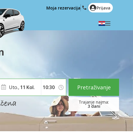
Moja rezervacija
Prijava
Odaberite svoj jezik
English
Español
n
Deutsch
Français
Italiano
Nederlands
Português
English (US)
Polski
Türkçe
Pretraživanje
Uto.,
11
Kol.
Română
Ελληνικά
Русский
Hrvatski
3
dani
العربية