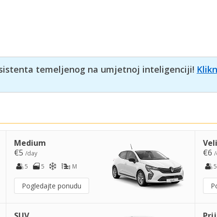
sistenta temeljenog na umjetnoj inteligenciji!
Klik
Medium
Vel
€5
€6
/day
/
5
5
M
5
Pogledajte ponudu
P
SUV
Pri