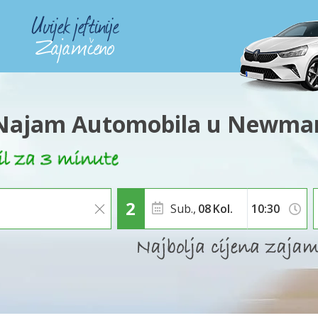
Najam Automobila u Newma
Sub.,
08
Kol.