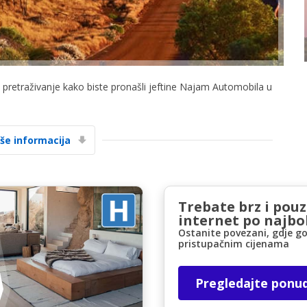
a pretraživanje kako biste pronašli jeftine Najam Automobila u
Posebni popusti
Pristupite ekskluzivnim ponudama naših
iše informacija
dobavljača
Trebate brz i pou
Prijava putem eLinka
internet po najbol
Ostanite povezani, gdje go
pristupačnim cijenama
Pregledajte ponu