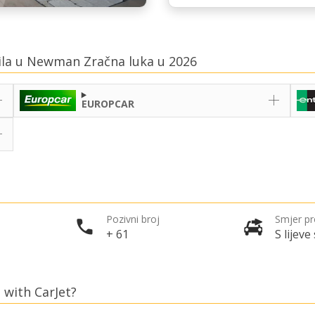
bila u Newman Zračna luka u 2026
EUROPCAR
Pozivni broj
Smjer p
+ 61
S lijeve
 with CarJet?