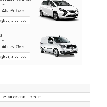
day
5
M
ogledajte ponudu
s
day
4
M
ogledajte ponudu
a, SUV, Automatski, Premium.