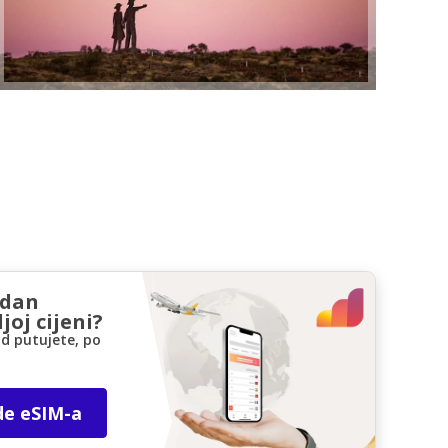
zdan
joj cijeni?
d putujete, po
de eSIM-a