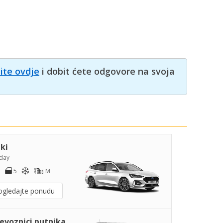
nite ovdje
i dobit ćete odgovore na svoja
iki
day
5
M
ogledajte ponudu
jevoznici putnika