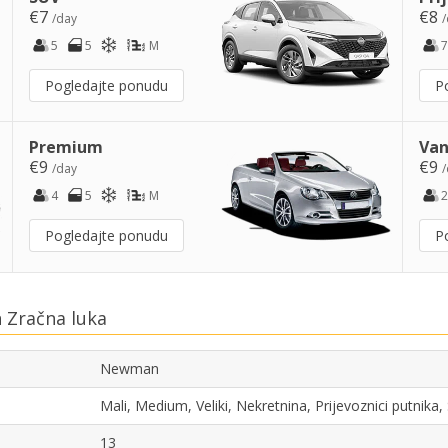
€7
€8
/day
/
5
5
M
7
Pogledajte ponudu
P
Premium
Van
€9
€9
/day
/
4
5
M
2
Pogledajte ponudu
P
 Zračna luka
Newman
Mali, Medium, Veliki, Nekretnina, Prijevoznici putnik
13