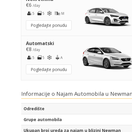
€6
/day
5
5
M
Pogledajte ponudu
Automatski
€8
/day
5
5
A
Pogledajte ponudu
Informacije o Najam Automobila u Newman
Odredište
Grupe automobila
Ukupan broj ureda za najam u blizini Newman