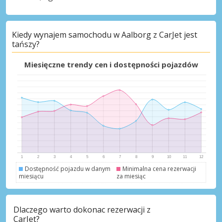
Kiedy wynajem samochodu w Aalborg z CarJet jest
Najlepsze oszczędności
tańszy?
Uzyskaj dostęp do ekskluzywnych ofert
partnerów
Miesięczne trendy cen i dostępności pojazdów
Zaloguj się przez eLink
Dostępność pojazdu w danym
Minimalna cena rezerwacji
miesiącu
za miesiąc
Dlaczego warto dokonac rezerwacji z
CarJet?