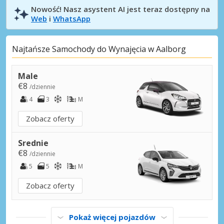
Nowość! Nasz asystent AI jest teraz dostępny na
Web
i
WhatsApp
Najtańsze Samochody do Wynajęcia w Aalborg
Male
€8
/dziennie
4
3
M
Zobacz oferty
Srednie
€8
/dziennie
5
5
M
Zobacz oferty
Pokaż więcej pojazdów