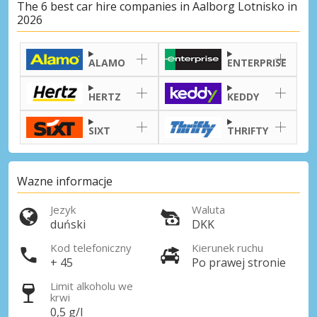
The 6 best car hire companies in Aalborg Lotnisko in
2026
ALAMO
ENTERPRISE
HERTZ
KEDDY
SIXT
THRIFTY
Wazne informacje
Jezyk
Waluta
duński
DKK
Kod telefoniczny
Kierunek ruchu
+ 45
Po prawej stronie
Limit alkoholu we
krwi
0,5 g/l