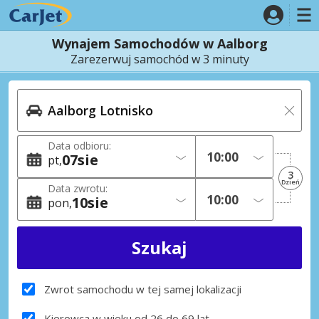
Wynajem Samochodów w Aalborg
Zarezerwuj samochód w 3 minuty
Data odbioru:
07
sie
pt
3
Dzień
Data zwrotu:
10
sie
pon
Zwrot samochodu w tej samej lokalizacji
Kierowca w wieku od 26 do 69 lat