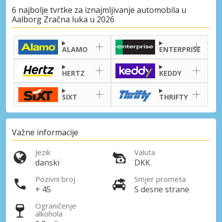
6 najbolje tvrtke za iznajmljivanje automobila u
Aalborg Zračna luka u 2026
ALAMO
ENTERPRISE
HERTZ
KEDDY
SIXT
THRIFTY
Važne informacije
Jezik
Valuta
danski
DKK
Pozivni broj
Smjer prometa
+ 45
S desne strane
Ograničenje
alkohola