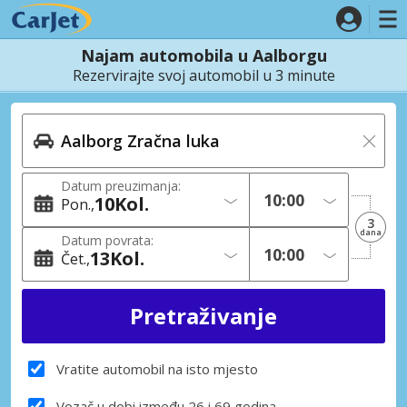
Najam automobila u Aalborgu
Rezervirajte svoj automobil u 3 minute
Datum preuzimanja:
10
Kol.
Pon.
3
dana
Datum povrata:
13
Kol.
Čet.
Vratite automobil na isto mjesto
Vozač u dobi između 26 i 69 godina