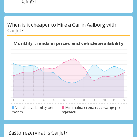
0,5 g/l
Posebni popusti
When is it cheaper to Hire a Car in Aalborg with
Pristupite ekskluzivnim ponudama naših
CarJet?
dobavljača
Monthly trends in prices and vehicle availability
Prijava putem eLinka
Vehicle availability per
Minimalna cijena rezervacije po
month
mjesecu
Zašto rezervirati s CarJet?