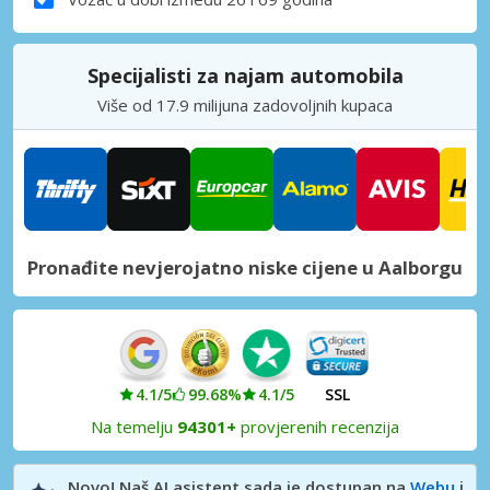
Specijalisti za najam automobila
Više od 17.9 milijuna zadovoljnih kupaca
Pronađite nevjerojatno niske cijene u Aalborgu
4.1/5
99.68%
4.1/5
SSL
Na temelju
94301+
provjerenih recenzija
Novo! Naš AI asistent sada je dostupan na
Webu
i