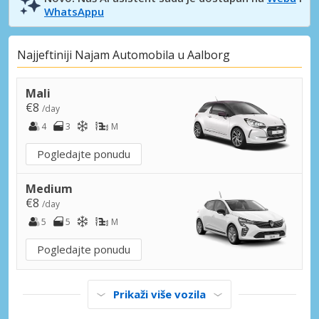
WhatsAppu
Najjeftiniji Najam Automobila u Aalborg
Mali
€8
/day
4
3
M
Pogledajte ponudu
Medium
€8
/day
5
5
M
Pogledajte ponudu
Prikaži više vozila