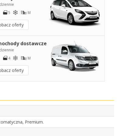
dziennie
5
M
obacz oferty
ochody dostawcze
dziennie
4
M
obacz oferty
utomatyczna, Premium.