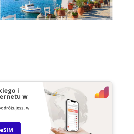
kiego i
ernetu w
podróżujesz, w
 eSIM