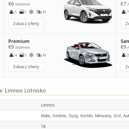
€6
€7
/dziennie
/
5
5
M
7
Zobacz oferty
Z
Premium
Sam
€9
€9
/dziennie
/
4
5
M
2
Zobacz oferty
Z
: Limnos Lotnisko
Limnos
Male, Srednie, Duzy, Kombi, Minivany, SUV, A
18