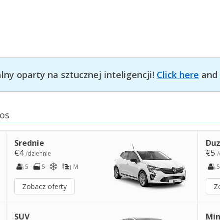
ny oparty na sztucznej inteligencji!
Click here
and 
os
Srednie
Duz
€4
€5
/dziennie
/
5
5
M
5
Zobacz oferty
Z
SUV
Min