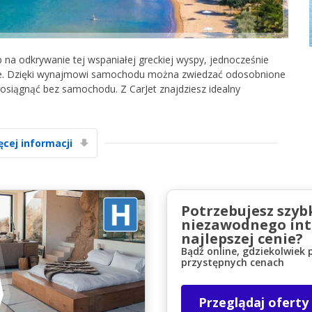
na odkrywanie tej wspaniałej greckiej wyspy, jednocześnie
ie. Dzięki wynajmowi samochodu można zwiedzać odosobnione
 osiągnąć bez samochodu. Z CarJet znajdziesz idealny
Najlepsze oszczędności
Uzyskaj dostęp do ekskluzywnych ofert
ęcej informacji
partnerów
Potrzebujesz szyb
Zaloguj się przez eLink
niezawodnego int
najlepszej cenie?
Bądź online, gdziekolwiek 
przystępnych cenach
Przeglądaj oferty