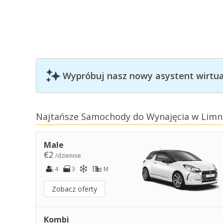
Wypróbuj nasz nowy asystent wirtual
Najtańsze Samochody do Wynajęcia w Limn
Male
€2
/dziennie
4
3
M
Zobacz oferty
Kombi