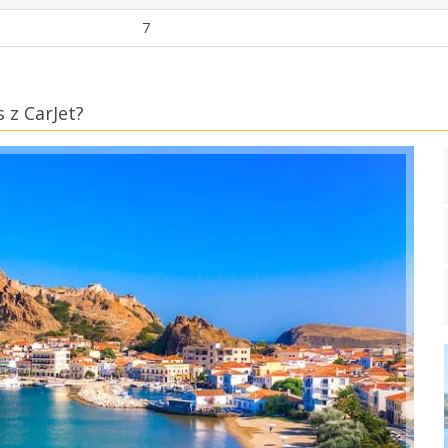
7
z CarJet?