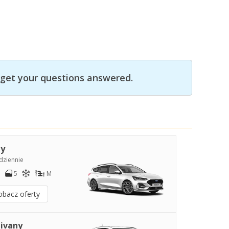
get your questions answered.
y
dziennie
5
M
obacz oferty
ivany