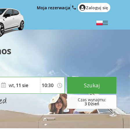
Moja rezerwacja
Zaloguj się
Wybierz swój język
English
Español
nos
Deutsch
Français
Italiano
Nederlands
Português
English (US)
Polski
Türkçe
Szukaj
wt,
11
sie
Română
Ελληνικά
Русский
Hrvatski
3
Dzień
العربية