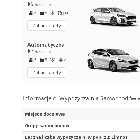
€5
/dziennie
5
5
M
Zobacz oferty
Automatyczna
€7
/dziennie
5
5
A
Zobacz oferty
Informacje o: Wypozyczalnia Samochodów w
Miejsce docelowe
Grupy samochodów
Laczna liczba wypozyczalni w poblizu: Limnos