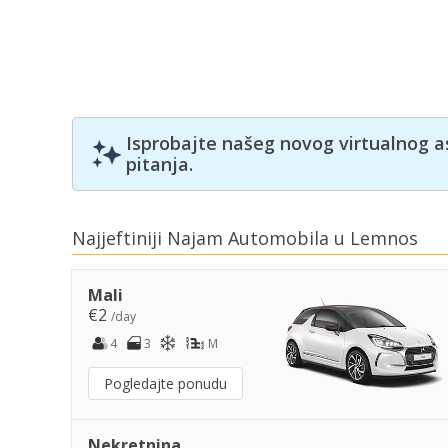
Isprobajte našeg novog virtualnog a
pitanja.
Najjeftiniji Najam Automobila u Lemnos
Mali
€2
/day
4
3
M
Pogledajte ponudu
Nekretnina