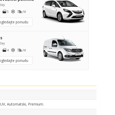
day
5
M
ogledajte ponudu
s
day
4
M
ogledajte ponudu
, SUV, Automatski, Premium.