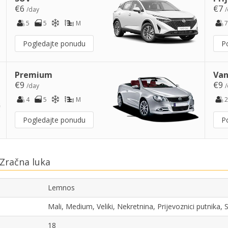
€6
€7
/day
/
5
5
M
7
Pogledajte ponudu
P
Premium
Van
€9
€9
/day
/
4
5
M
2
Pogledajte ponudu
P
Zračna luka
Lemnos
Mali, Medium, Veliki, Nekretnina, Prijevoznici putnika
18