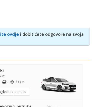
nite ovdje
i dobit ćete odgovore na svoja
iki
day
5
M
ogledajte ponudu
jevoznici putnika