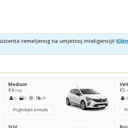
sistenta temeljenog na umjetnoj inteligenciji!
Klik
Medium
Vel
€4
€5
/day
/
5
5
M
5
Pogledajte ponudu
P
SUV
Pri