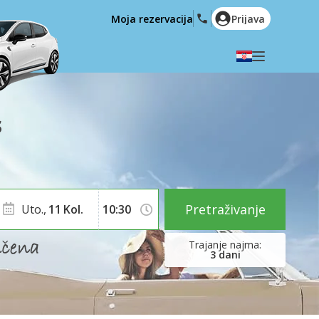
Moja rezervacija
Prijava
Odaberite svoj jezik
English
Español
s
Deutsch
Français
Italiano
Nederlands
Português
English (US)
Polski
Türkçe
Pretraživanje
Uto.,
11
Kol.
Română
Ελληνικά
Русский
Hrvatski
3
dani
العربية