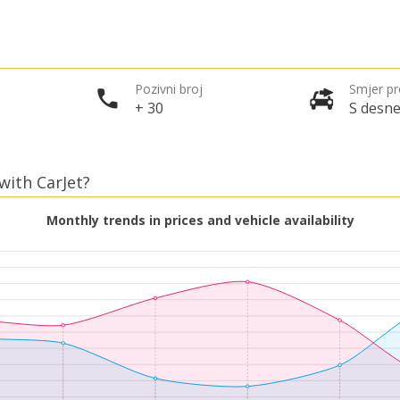
Pozivni broj
Smjer p
+ 30
S desne
with CarJet?
Monthly trends in prices and vehicle availability