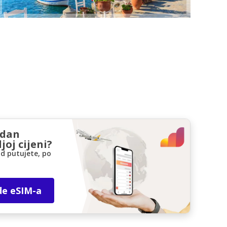
zdan
joj cijeni?
d putujete, po
de eSIM-a