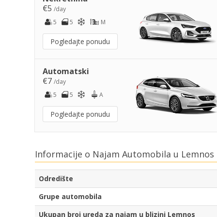
€5
/day
5
5
M
Pogledajte ponudu
Automatski
€7
/day
5
5
A
Pogledajte ponudu
Informacije o Najam Automobila u Lemnos 
Odredište
Grupe automobila
Ukupan broj ureda za najam u blizini Lemnos