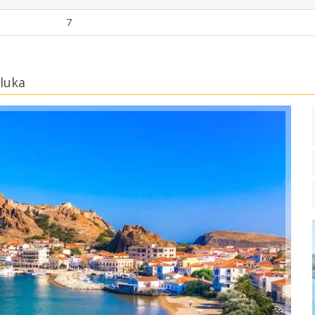
7
luka