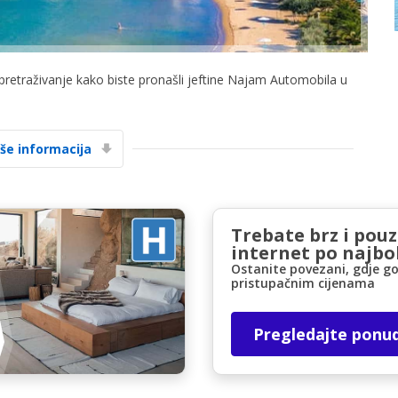
 pretraživanje kako biste pronašli jeftine Najam Automobila u
iše informacija
Posebni popusti
Pristupite ekskluzivnim ponudama naših
dobavljača
Trebate brz i pou
internet po najbol
Ostanite povezani, gdje go
Prijava putem eLinka
pristupačnim cijenama
Pregledajte ponu