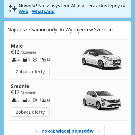
Nowość! Nasz asystent AI jest teraz dostępny na
Web
i
WhatsApp
Najtańsze Samochody do Wynajęcia w Szczecin
Male
€12
/dziennie
4
3
M
Zobacz oferty
Srednie
€12
/dziennie
5
5
M
Zobacz oferty
Pokaż więcej pojazdów