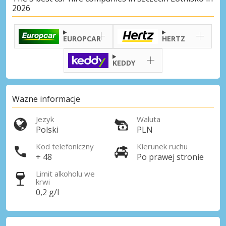
2026
EUROPCAR
HERTZ
KEDDY
Wazne informacje
Jezyk
Waluta
Polski
PLN
Kod telefoniczny
Kierunek ruchu
+ 48
Po prawej stronie
Limit alkoholu we
krwi
0,2 g/l