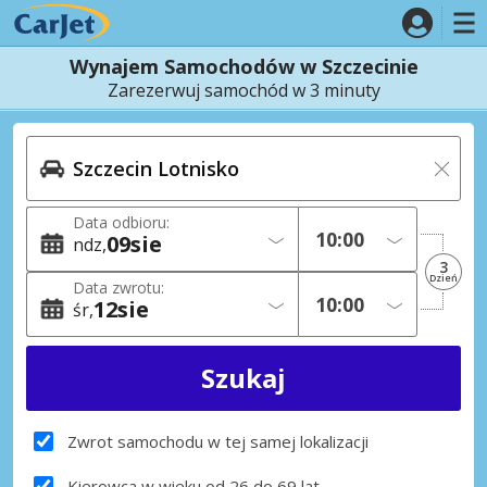
Wynajem Samochodów w Szczecinie
Zarezerwuj samochód w 3 minuty
Data odbioru:
09
sie
ndz
3
Dzień
Data zwrotu:
12
sie
śr
Zwrot samochodu w tej samej lokalizacji
Kierowca w wieku od 26 do 69 lat