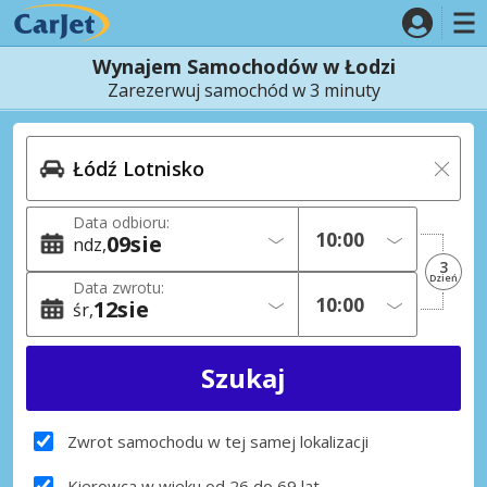
Wynajem Samochodów w Łodzi
Zarezerwuj samochód w 3 minuty
Data odbioru:
09
sie
ndz
3
Dzień
Data zwrotu:
12
sie
śr
Zwrot samochodu w tej samej lokalizacji
Kierowca w wieku od 26 do 69 lat