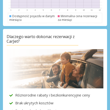
Dostępność pojazdu w danym
Minimalna cena rezerwacji
miesiącu
za miesiąc
Najlepsze oszczędności
Dlaczego warto dokonac rezerwacji z
Uzyskaj dostęp do ekskluzywnych ofert
CarJet?
partnerów
Zaloguj się przez eLink
Róznorodne rabaty i bezkonkurencyjne ceny
Brak ukrytych kosztów