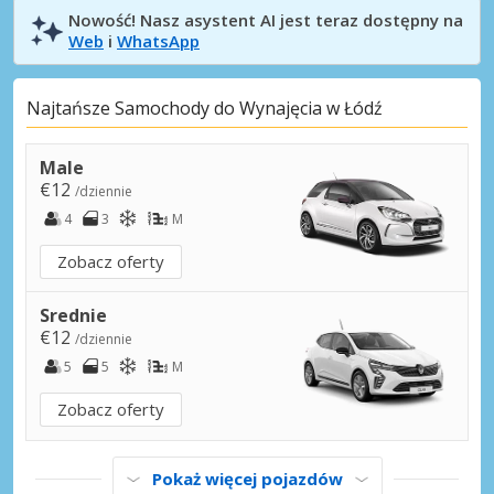
Nowość! Nasz asystent AI jest teraz dostępny na
Web
i
WhatsApp
Najtańsze Samochody do Wynajęcia w Łódź
Male
€12
/dziennie
4
3
M
Zobacz oferty
Srednie
€12
/dziennie
5
5
M
Zobacz oferty
Pokaż więcej pojazdów