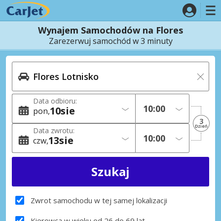
Wynajem Samochodów na Flores
Zarezerwuj samochód w 3 minuty
Data odbioru:
10
sie
pon
3
Dzień
Data zwrotu:
13
sie
czw
Zwrot samochodu w tej samej lokalizacji
Kierowca w wieku od 26 do 69 lat