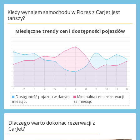
Kiedy wynajem samochodu w Flores z CarJet jest
tańszy?
Najlepsze oszczędności
Uzyskaj dostęp do ekskluzywnych ofert
Miesięczne trendy cen i dostępności pojazdów
partnerów
Zaloguj się przez eLink
Dostępność pojazdu w danym
Minimalna cena rezerwacji
miesiącu
za miesiąc
Dlaczego warto dokonac rezerwacji z
CarJet?