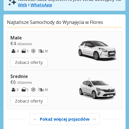
Web
i
WhatsApp
Najtańsze Samochody do Wynajęcia w Flores
Male
€4
/dziennie
4
3
M
Zobacz oferty
Srednie
€6
/dziennie
5
5
M
Zobacz oferty
Pokaż więcej pojazdów