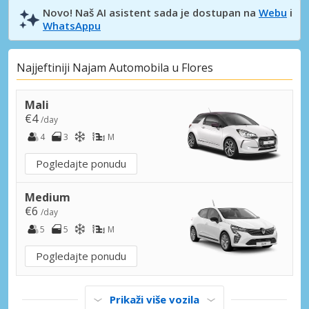
Novo! Naš AI asistent sada je dostupan na
Webu
i
WhatsAppu
Najjeftiniji Najam Automobila u Flores
Mali
€4
/day
4
3
M
Pogledajte ponudu
Medium
€6
/day
5
5
M
Pogledajte ponudu
Prikaži više vozila