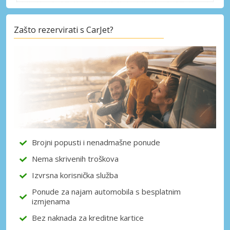
Zašto rezervirati s CarJet?
Posebni popusti
Pristupite ekskluzivnim ponudama naših
dobavljača
Prijava putem eLinka
Brojni popusti i nenadmašne ponude
Nema skrivenih troškova
Izvrsna korisnička služba
Ponude za najam automobila s besplatnim
izmjenama
Bez naknada za kreditne kartice