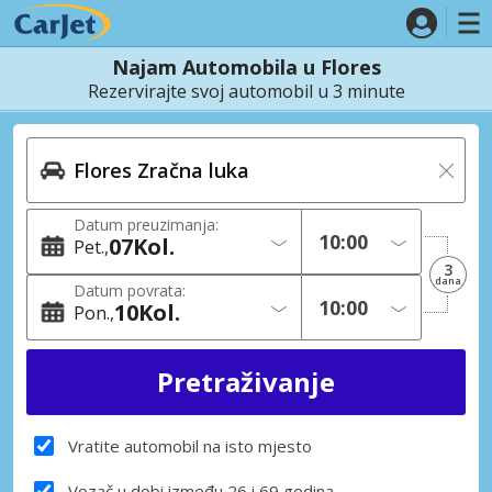
Najam Automobila u Flores
Rezervirajte svoj automobil u 3 minute
Datum preuzimanja:
07
Kol.
Pet.
3
dana
Datum povrata:
10
Kol.
Pon.
Vratite automobil na isto mjesto
Vozač u dobi između 26 i 69 godina