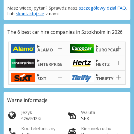
Masz wiecej pytan? Sprawdz nasz
szczególowy dzial FAQ
.
Lub
skontaktuj sie
z nami.
The 6 best car hire companies in Sztokholm in 2026
ALAMO
EUROPCAR
ENTERPRISE
HERTZ
SIXT
THRIFTY
Wazne informacje
Najlepsze oszczędności
Jezyk
Waluta
Uzyskaj dostęp do ekskluzywnych ofert
szwedzki
SEK
partnerów
Kod telefoniczny
Kierunek ruchu