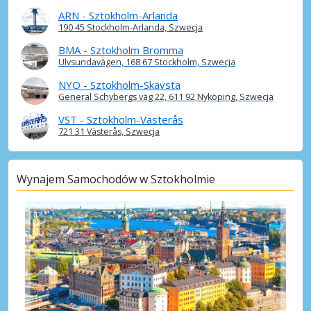
Sztokholm, Vasastan
ARN - Sztokholm-Arlanda
Sztokholm, Vasastan, Szwecja
190 45 Stockholm-Arlanda, Szwecja
Upplands Väsby Miasto
BMA - Sztokholm Bromma
Ulvsundavägen, 168 67 Stockholm, Szwecja
Upplands Väsby, Szwecja
NYO - Sztokholm-Skavsta
General Schybergs väg 22, 611 92 Nyköping, Szwecja
VST - Sztokholm-Västerås
721 31 Västerås, Szwecja
Wynajem Samochodów w Sztokholmie