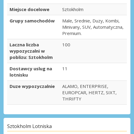
Sztokholm, Ostermalm
Miejsce docelowe
Sztokholm
Sztokholm, Ostermalm, Szwecja
Grupy samochodów
Male, Srednie, Duzy, Kombi,
Sztokholm, Rissne
Minivany, SUV, Automatyczna,
Sztokholm, Rissne, Szwecja
Premium.
Sztokholm, Segeltorp
Laczna liczba
100
Sztokholm, Segeltorp, Szwecja
wypozyczalni w
poblizu: Sztokholm
Sztokholm, Södermalm
Sztokholm, Södermalm, Szwecja
Dostawcy uslug na
11
lotnisku
Sztokholm, Solna
Sztokholm, Solna, Szwecja
Duze wypozyczalnie
ALAMO, ENTERPRISE,
EUROPCAR, HERTZ, SIXT,
Sztokholm, Täby
THRIFTY
Sztokholm, Täby, Szwecja
Sztokholm, Vällingby
Sztokholm, Vällingby, Szwecja
Sztokholm Lotniska