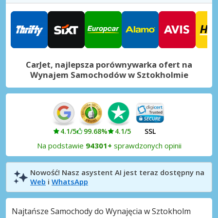
Haninge Miasto
Haninge, Szwecja
Katrineholm Miasto
Katrineholm, Szwecja
CarJet, najlepsza porównywarka ofert na
Länna Miasto
Wynajem Samochodów w Sztokholmie
Länna, Szwecja
Norrtälje Miasto
Norrtälje, Szwecja
Oxelösund Miasto
4.1/5
99.68%
4.1/5
SSL
Oxelösund, Szwecja
Na podstawie
94301+
sprawdzonych opinii
Sztokholm, Akalla
Sztokholm, Akalla, Szwecja
Nowość! Nasz asystent AI jest teraz dostępny na
Web
i
WhatsApp
Sztokholm, Barkarby
Sztokholm, Barkarby, Szwecja
Najtańsze Samochody do Wynajęcia w Sztokholm