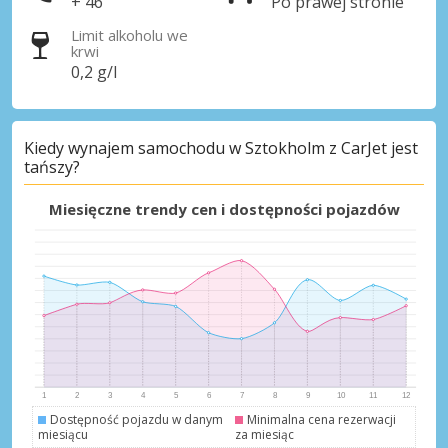
+ 46
Po prawej stronie
Limit alkoholu we
krwi
Zaloguj się przez eLink
0,2 g/l
Kiedy wynajem samochodu w Sztokholm z CarJet jest
tańszy?
Miesięczne trendy cen i dostępności pojazdów
Dostępność pojazdu w danym
Minimalna cena rezerwacji
miesiącu
za miesiąc