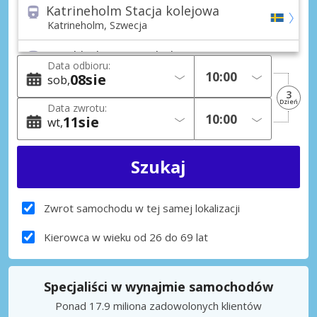
Katrineholm Stacja kolejowa
Katrineholm, Szwecja
Sztokholm Stacja kolejowa
Data odbioru:
Sztokholm, Szwecja
08
sie
sob
3
Sztokholm (Wszystkie obszary)
Dzień
Data zwrotu:
Sztokholm, Szwecja
11
sie
wt
Åkersberga Miasto
Åkersberga, Szwecja
Danderyd Miasto
Danderyd, Szwecja
Zwrot samochodu w tej samej lokalizacji
Eskilstuna, Vallhall Miasto
Kierowca w wieku od 26 do 69 lat
Eskilstuna, Vallhall, Szwecja
Handen Miasto
Specjaliści w wynajmie samochodów
Handen, Szwecja
Ponad 17.9 miliona zadowolonych klientów