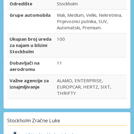
Stockholm, Östermalm
Odredište
Stockholm
Stockholm, Östermalm, Švedska
Grupe automobila
Mali, Medium, Veliki, Nekretnina,
Prijevoznici putnika, SUV,
Stockholm, Rissne
Automatski, Premium.
Stockholm, Rissne, Švedska
Ukupan broj ureda
100
Stockholm, Segeltorp
za najam u blizini
Stockholm, Segeltorp, Švedska
Stockholm
Stockholm, Södermalm
Dobavljači na
11
Stockholm, Södermalm, Švedska
aerodromu
Stockholm, Solna
Važne agencije za
ALAMO, ENTERPRISE,
Stockholm, Solna, Švedska
iznajmljivanje
EUROPCAR, HERTZ, SIXT,
THRIFTY
Stockholm, Täby
Stockholm, Täby, Švedska
Stockholm, Vällingby
Stockholm Zračne Luke
Stockholm, Vällingby, Švedska