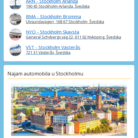
ARN - Stockholm Arlanda
Stockholm, Vasastan
190 45 Stockholm-Arlanda, Švedska
Stockholm, Vasastan, Švedska
BMA - Stockholm Bromma
Upplands Väsby Grad
Ulvsundavägen, 168 67 Stockholm, Švedska
Upplands Väsby, Švedska
NYO - Stockholm Skavsta
General Schybergs väg 22, 611 92 Nyköping, Švedska
VST - Stockholm Västerås
721 31 Västerås, Švedska
Najam automobila u Stockholmu