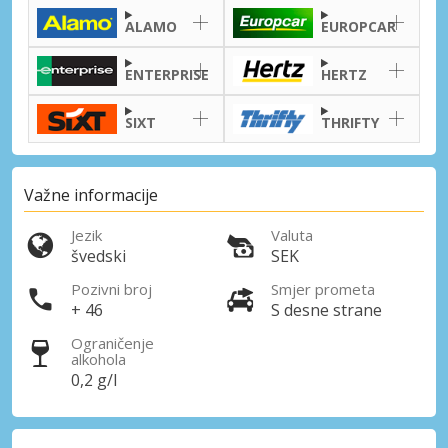
ALAMO
EUROPCAR
ENTERPRISE
HERTZ
SIXT
THRIFTY
Važne informacije
Jezik
Valuta
švedski
SEK
Posebni popusti
Pozivni broj
Smjer prometa
Pristupite ekskluzivnim ponudama naših
+ 46
S desne strane
dobavljača
Ograničenje
alkohola
0,2 g/l
Prijava putem eLinka