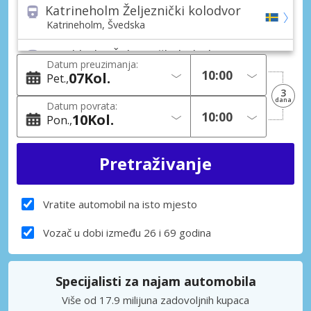
Katrineholm Željeznički kolodvor
Katrineholm, Švedska
Stockholm Željeznički kolodvor
Datum preuzimanja:
Stockholm, Švedska
07
Kol.
Pet.
3
Stockholm (Sva područja)
dana
Datum povrata:
Stockholm, Švedska
10
Kol.
Pon.
Åkersberga Grad
Åkersberga, Švedska
Danderyd Grad
Danderyd, Švedska
Vratite automobil na isto mjesto
Eskilstuna, Vallhall Grad
Vozač u dobi između 26 i 69 godina
Eskilstuna, Vallhall, Švedska
Handen Grad
Specijalisti za najam automobila
Handen, Švedska
Više od 17.9 milijuna zadovoljnih kupaca