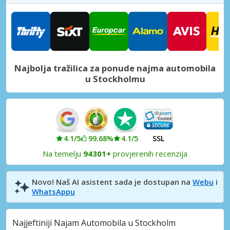
Haninge Grad
Haninge, Švedska
Katrineholm Grad
Katrineholm, Švedska
Najbolja tražilica za ponude najma automobila
Länna Grad
u Stockholmu
Länna, Švedska
Norrtälje Grad
Norrtälje, Švedska
Oxelösund Grad
4.1/5
99.68%
4.1/5
SSL
Oxelösund, Švedska
Na temelju
94301+
provjerenih recenzija
Stockholm, Akalla
Stockholm, Akalla, Švedska
Novo! Naš AI asistent sada je dostupan na
Webu
i
WhatsAppu
Stockholm, Barkarby
Stockholm, Barkarby, Švedska
Najjeftiniji Najam Automobila u Stockholm