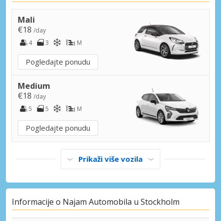
Stockholm, Bromma
Stockholm, Bromma, Švedska
Mali
€18
/day
Stockholm, Hammarby
4
3
M
Stockholm, Hammarby, Švedska
Pogledajte ponudu
Stockholm, Kista
Stockholm, Kista, Švedska
Medium
€18
/day
Stockholm, Kungsholmen
5
5
M
Stockholm, Kungsholmen, Švedska
Pogledajte ponudu
Stockholm, Lidingö
Stockholm, Lidingö, Švedska
Prikaži više vozila
Stockholm, Liljeholmen
Stockholm, Liljeholmen, Švedska
Stockholm, Nacka
Informacije o Najam Automobila u Stockholm
Stockholm, Nacka, Švedska