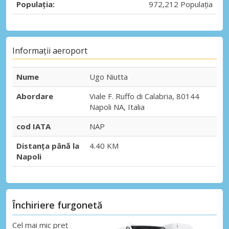
Populația:
972,212 Populația
Informații aeroport
Nume
Ugo Niutta
Abordare
Viale F. Ruffo di Calabria, 80144
Napoli NA, Italia
cod IATA
NAP
Distanța până la
4.40 KM
Napoli
Închiriere furgonetă
Cel mai mic preț