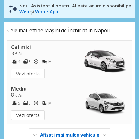
Nou! Asistentul nostru AI este acum disponibil pe
Web
și
WhatsApp
Cele mai ieftine Mașini de Închiriat în Napoli
Cei mici
3
€ /zi
4
3
M
Vezi oferta
Mediu
8
€ /zi
5
5
M
Vezi oferta
Afișați mai multe vehicule