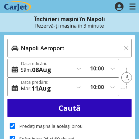
Închirieri mașini în Napoli
Rezervă-ți mașina în 3 minute
Data ridicării:
08
Aug
Sâm
3
zile
Data predării:
11
Aug
Mar
Predați mașina la același birou
Șofer între 26 și 69 de ani