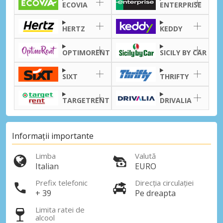
ECOVIA
ENTERPRISE
HERTZ
KEDDY
OPTIMORENT
SICILY BY CAR
Economii de top
Accesați ofertele exclusive ale
SIXT
THRIFTY
furnizorilor noștri
TARGETRENT
DRIVALIA
Autentificare cu eLink
Informații importante
Limba
Valută
Italian
EURO
Prefix telefonic
Direcția circulației
+ 39
Pe dreapta
Limita ratei de
alcool