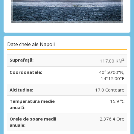
Date cheie ale Napoli
Suprafaţă:
2
117.00 KM
Coordonatele:
40°50'00''N,
14°15'00''E
Altitudine:
17.0 Contoare
Temperatura medie
15.9 ºC
anuală:
Orele de soare medii
2,376.4 Ore
anuale: