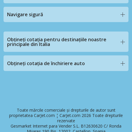
Navigare sigură
Obțineți cotația pentru destinațiile noastre
principale din Italia
Obțineți cotația de închiriere auto
Toate mărcile comerciale și drepturile de autor sunt
proprietatea CarJet.com ¦ CarJet.com 2026 Toate drepturile
rezervate
Gesmarket Internet para Vender S.L. B12630620 C/ Ronda
Mijares 190 Bis, 12002, Castellon, Spania