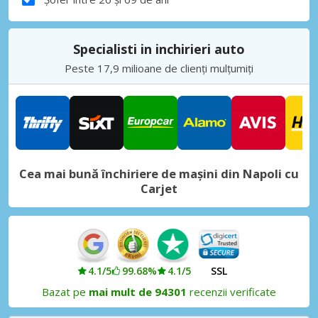
Specialisti in inchirieri auto
Peste 17,9 milioane de clienți mulțumiți
Cea mai bună închiriere de mașini din Napoli cu
Carjet
4.1/5
99.68%
4.1/5
SSL
Bazat pe
mai mult de 94301
recenzii verificate