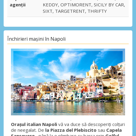
agenții
KEDDY, OPTIMORENT, SICILY BY CAR,
SIXT, TARGETRENT, THRIFTY
Închirieri mașini în Napoli
Orașul italian Napoli
vă va duce să descoperiți colțuri
de neegalat. De
la Piazza del Plebiscito
sau
Capela
Sansevero
, până la o plimbare cu barca prin
Golful