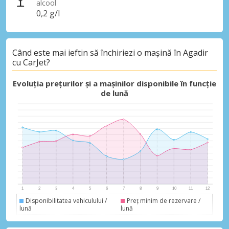
alcool
0,2 g/l
Economii de top
Când este mai ieftin să închiriezi o mașină în Agadir
Accesați ofertele exclusive ale
cu CarJet?
furnizorilor noștri
Evoluția prețurilor și a mașinilor disponibile în funcție
de lună
Autentificare cu eLink
Disponibilitatea vehiculului /
Preț minim de rezervare /
lună
lună