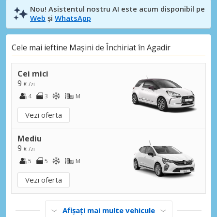
Nou! Asistentul nostru AI este acum disponibil pe
Web
și
WhatsApp
Cele mai ieftine Mașini de Închiriat în Agadir
Cei mici
9
€ /zi
4
3
M
Vezi oferta
Mediu
9
€ /zi
5
5
M
Vezi oferta
Afișați mai multe vehicule