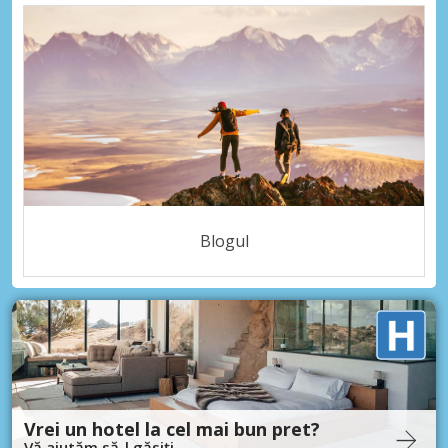
Blogul
Vrei un hotel la cel mai bun pret?
Vă ajutăm să-l găsiți