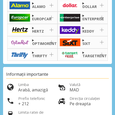
ALAMO
DOLLAR
EUROPCAR
ENTERPRISE
HERTZ
KEDDY
OPTIMORENT
SIXT
THRIFTY
TARGETRENT
Informații importante
Limba
Valută
Arabă, amazigă
MAD
Prefix telefonic
Direcția circulației
+ 212
Pe dreapta
Limita ratei de