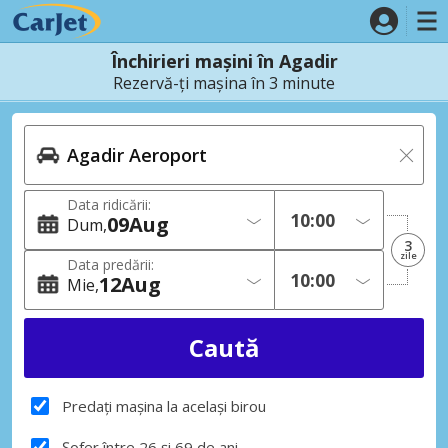
Închirieri mașini în Agadir
Rezervă-ți mașina în 3 minute
Data ridicării:
09
Aug
Dum
3
zile
Data predării:
12
Aug
Mie
Predați mașina la același birou
Șofer între 26 și 69 de ani