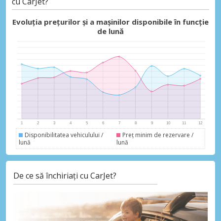
cu CarJet?
Economii de top
Evoluția prețurilor și a mașinilor disponibile în funcție
Accesați ofertele exclusive ale
de lună
furnizorilor noștri
Autentificare cu eLink
Disponibilitatea vehiculului /
Preț minim de rezervare /
lună
lună
De ce să închiriați cu CarJet?