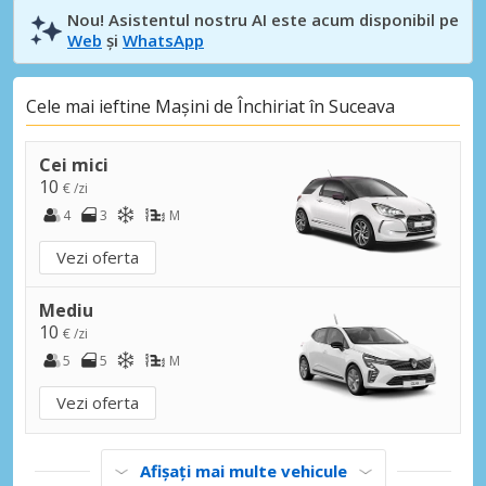
Nou! Asistentul nostru AI este acum disponibil pe
Web
și
WhatsApp
Cele mai ieftine Mașini de Închiriat în Suceava
Cei mici
10
€ /zi
4
3
M
Vezi oferta
Mediu
10
€ /zi
5
5
M
Vezi oferta
Afișați mai multe vehicule