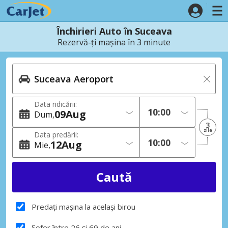
Închirieri Auto în Suceava
Rezervă-ți mașina în 3 minute
Data ridicării:
09
Aug
Dum
3
zile
Data predării:
12
Aug
Mie
Predați mașina la același birou
Șofer între 26 și 69 de ani