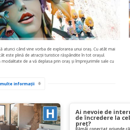
ă atunci când vine vorba de explorarea unui oraș. Cu atât mai
Economii de top
 este plină de atracții turistice răspândite în tot orașul.
Accesați ofertele exclusive ale furnizorilor
modalitate de a vă deplasa prin oraș și împrejurimile sale cu
noștri
 multe informații
Autentificare cu eLink
Ai nevoie de inter
de încredere la ce
preț?
Rămâi conectat oriunde căl