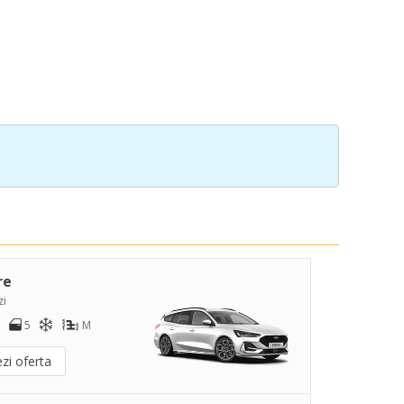
re
zi
5
M
zi oferta