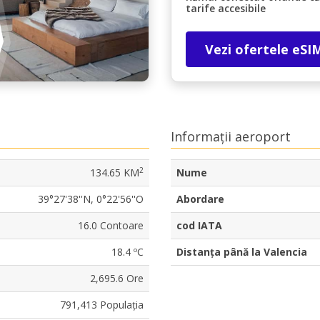
tarife accesibile
Vezi ofertele eSI
Informații aeroport
2
134.65 KM
Nume
39°27'38''N, 0°22'56''O
Abordare
16.0 Contoare
cod IATA
18.4 ºC
Distanța până la Valencia
2,695.6 Ore
791,413 Populația