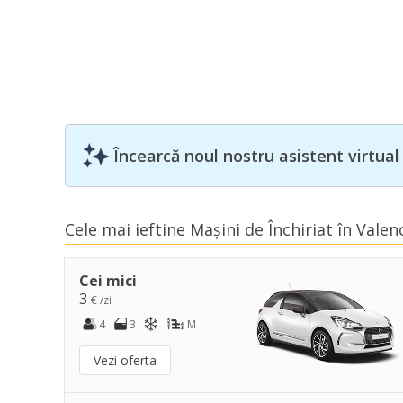
Încearcă noul nostru asistent virtual
Cele mai ieftine Mașini de Închiriat în Valen
Cei mici
3
€ /zi
4
3
M
Vezi oferta