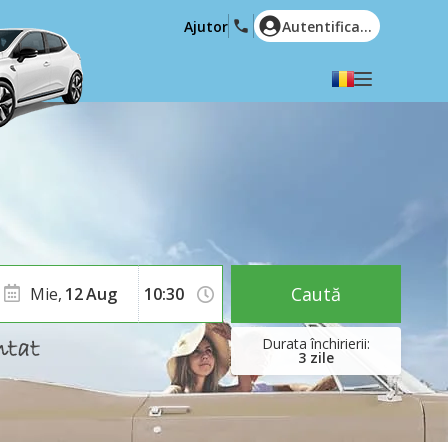
Ajutor
Autentificare
Alegeți limba dvs
English
Español
Deutsch
Français
Italiano
Nederlands
Português
English (US)
Polski
Türkçe
Caută
Mie,
12
Aug
Română
Ελληνικά
Русский
Hrvatski
3
zile
العربية