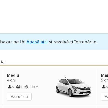
 bazat pe IA!
Apasă aici
și rezolvă-ți întrebările.
cia
Mediu
Ma
4
5
€ /zi
€ /
5
5
M
5
Vezi oferta
Ve