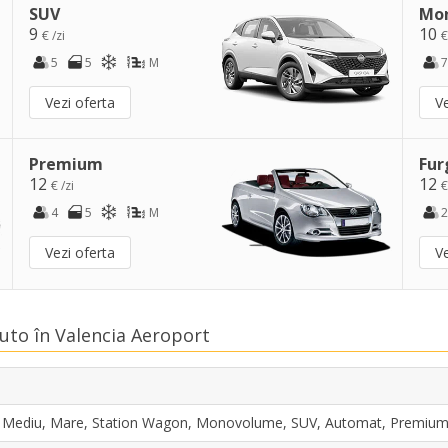
SUV
Mo
9
10
€ /zi
€
5
5
M
7
Vezi oferta
Ve
Premium
Fur
12
12
€ /zi
€
4
5
M
2
Vezi oferta
Ve
Auto în Valencia Aeroport
i, Mediu, Mare, Station Wagon, Monovolume, SUV, Automat, Premium