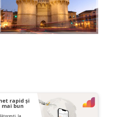
net rapid și
l mai bun
ătorești, la