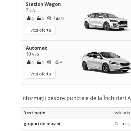
Station Wagon
7
€ /zi
5
5
M
Vezi oferta
Automat
10
€ /zi
5
5
A
Vezi oferta
Informații despre punctele de la Închirieri 
Destinaţie
Valencia
grupuri de mașini
Cei mic