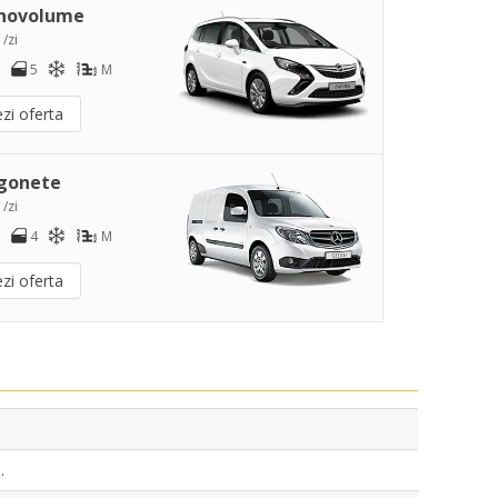
novolume
 /zi
5
M
zi oferta
gonete
 /zi
4
M
zi oferta
.