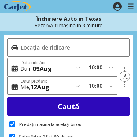
Închiriere Auto în Texas
Rezervă-ți mașina în 3 minute
Data ridicării:
09
Aug
Dum
3
zile
Data predării:
12
Aug
Mie
Predați mașina la același birou
Șofer între 26 și 69 de ani