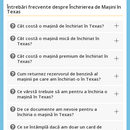
Întrebări frecvente despre Închirierea de Mașini în
Texas
Cât costă o mașină de închiriat în Texas?
Economii de top
Accesați ofertele exclusive ale
Cât costă o mașină mică de închiriat în
furnizorilor noștri
Texas?
Cât costă o mașină premium de închiriat în
Texas?
Autentificare cu eLink
Cum returnez rezervorul de benzină al
mașinii pe care am închiriat-o în Texas?
Ce vârstă trebuie să am pentru a închiria o
mașină în Texas?
De ce documente am nevoie pentru a
închiria o mașină în Texas?
Ce se întâmplă dacă am doar un card de