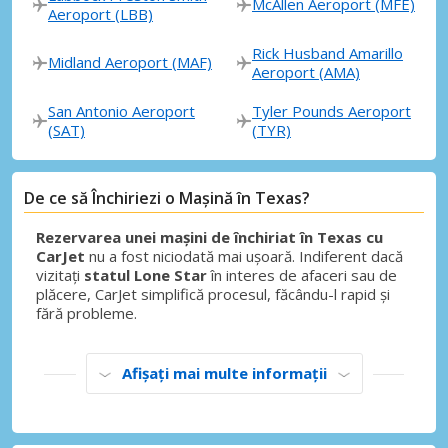
McAllen Aeroport (MFE)
Aeroport (LBB)
Rick Husband Amarillo
Midland Aeroport (MAF)
Aeroport (AMA)
San Antonio Aeroport
Tyler Pounds Aeroport
(SAT)
(TYR)
De ce să Închiriezi o Mașină în Texas?
Rezervarea unei mașini de închiriat în Texas cu
CarJet
nu a fost niciodată mai ușoară. Indiferent dacă
vizitați
statul Lone Star
în interes de afaceri sau de
plăcere, CarJet simplifică procesul, făcându-l rapid și
fără probleme.
Afișați mai multe informații