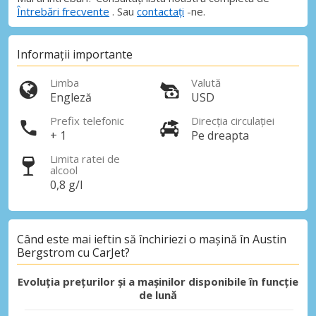
Întrebări frecvente
. Sau
contactați
-ne.
Informații importante
Limba
Valută
Engleză
USD
Prefix telefonic
Direcția circulației
+ 1
Pe dreapta
Limita ratei de
alcool
0,8 g/l
Când este mai ieftin să închiriezi o mașină în Austin
Bergstrom cu CarJet?
Evoluția prețurilor și a mașinilor disponibile în funcție
de lună
Economii de top