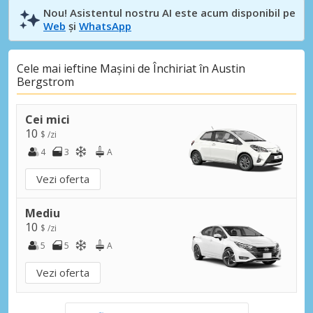
Nou! Asistentul nostru AI este acum disponibil pe
Web
și
WhatsApp
Cele mai ieftine Mașini de Închiriat în Austin
Bergstrom
Cei mici
10
$ /zi
4
3
A
Vezi oferta
Mediu
10
$ /zi
5
5
A
Vezi oferta