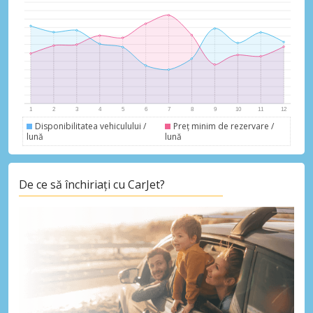
Accesați ofertele exclusive ale
furnizorilor noștri
Autentificare cu eLink
Disponibilitatea vehiculului /
Preț minim de rezervare /
lună
lună
De ce să închiriați cu CarJet?