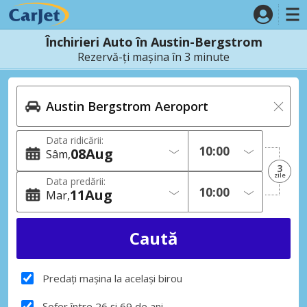
Închirieri Auto în Austin-Bergstrom
Rezervă-ți mașina în 3 minute
Data ridicării:
08
Aug
Sâm
3
zile
Data predării:
11
Aug
Mar
Predați mașina la același birou
Șofer între 26 și 69 de ani