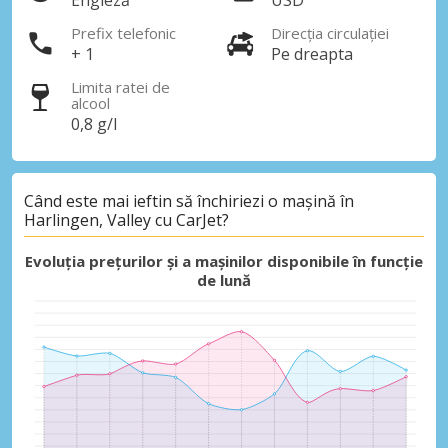
Engleză
USD
Prefix telefonic
Direcția circulației
+ 1
Pe dreapta
Limita ratei de
alcool
0,8 g/l
Când este mai ieftin să închiriezi o mașină în
Harlingen, Valley cu CarJet?
Evoluția prețurilor și a mașinilor disponibile în funcție
de lună
Economii de top
Accesați ofertele exclusive ale
furnizorilor noștri