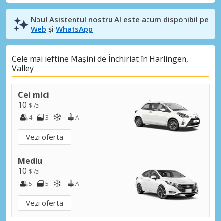
Nou! Asistentul nostru AI este acum disponibil pe
Web
și
WhatsApp
Cele mai ieftine Mașini de Închiriat în Harlingen,
Valley
Cei mici
10
$ /zi
4
3
A
Vezi oferta
Mediu
10
$ /zi
5
5
A
Vezi oferta