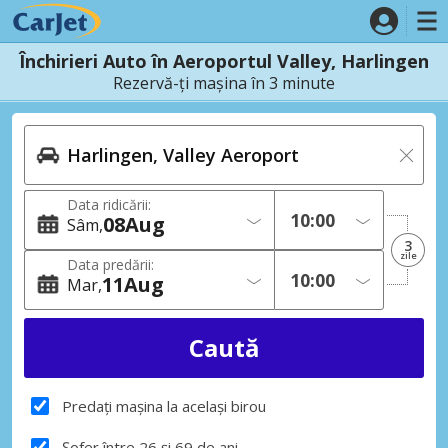
Închirieri Auto în Aeroportul Valley, Harlingen
Rezervă-ți mașina în 3 minute
Data ridicării:
08
Aug
Sâm
3
zile
Data predării:
11
Aug
Mar
Predați mașina la același birou
Șofer între 26 și 69 de ani