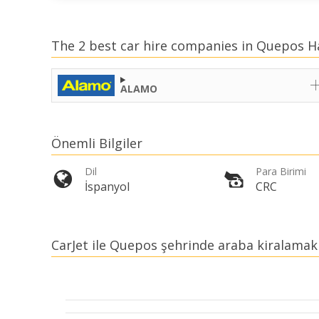
The 2 best car hire companies in Quepos H
ALAMO
Önemli Bilgiler
Dil
Para Birimi
İspanyol
CRC
CarJet ile Quepos şehrinde araba kiralama