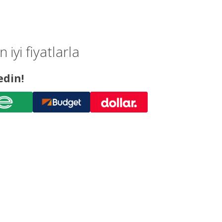
yi fiyatlarla
edin!