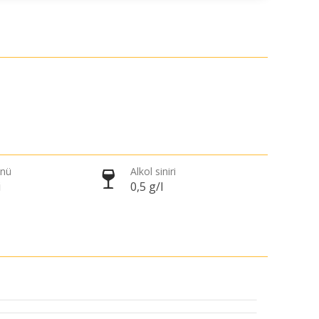
önü
Alkol siniri
i
0,5 g/l