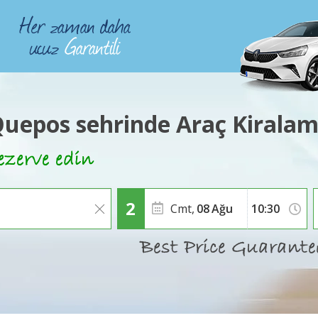
uepos sehrinde Araç Kirala
Cmt,
08
Ağu