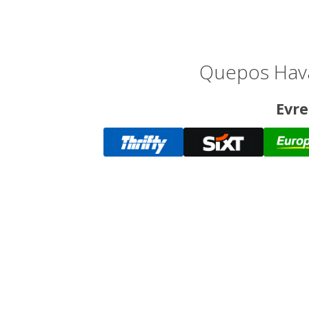
Quepos Haval
Evre