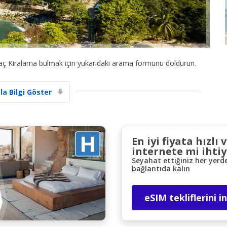
aç Kiralama bulmak için yukarıdaki arama formunu doldurun.
la Bilgi Göster
Büyük tasarruflar
Özel iş ortağı tekliflerine erişim sağlayın
En iyi fiyata hızlı 
internete mi ihtiy
eLink ile giriş yap
Seyahat ettiğiniz her yerd
bağlantıda kalın
eSIM tekliflerini i