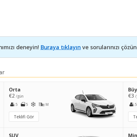
nımızı deneyin!
Buraya tıklayın
ve sorularınızı çözün
ar
Orta
Bü
€2
€3
/gün
/
5
5
M
5
Teklifi Gör
Te
SUV
Min