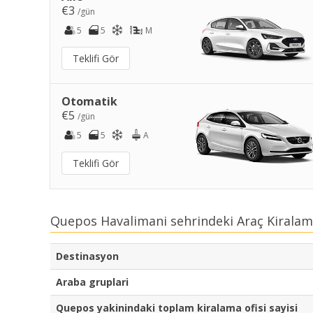
€3
/gün
5
5
M
Teklifi Gör
Otomatik
€5
/gün
5
5
A
Teklifi Gör
Quepos Havalimani sehrindeki Araç Kiralama
Destinasyon
Araba gruplari
Quepos yakinindaki toplam kiralama ofisi sayisi