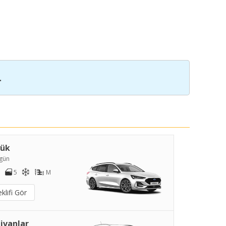
.
yük
gün
5
M
klifi Gör
ivanlar