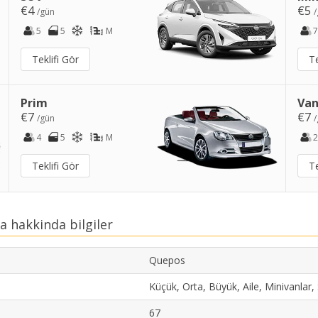
€4
€5
/gün
/
5
5
M
7
Teklifi Gör
Te
Prim
Van
€7
€7
/gün
/
4
5
M
2
Teklifi Gör
Te
 hakkinda bilgiler
Quepos
Küçük, Orta, Büyük, Aile, Minivanlar,
67