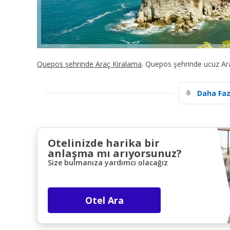
Quepos şehrinde Araç Kiralama
. Quepos şehrinde ucuz Ar
Daha Faz
Otelinizde harika bir
anlaşma mı arıyorsunuz?
Size bulmanıza yardımcı olacağız
Otel Ara