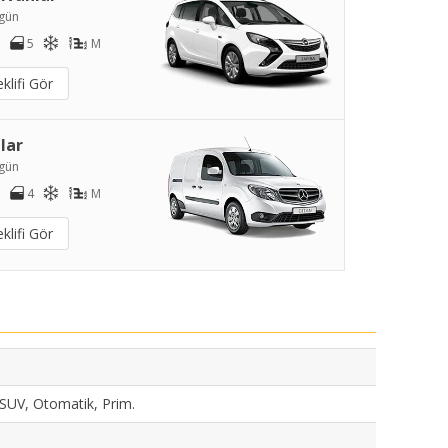
gün
5
M
klifi Gör
lar
gün
4
M
klifi Gör
 SUV, Otomatik, Prim.