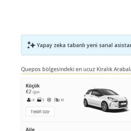
Yapay zeka tabanlı yeni sanal asista
Quepos bölgesindeki en ucuz Kiralık Arabal
Küçük
€2
/gün
4
3
M
Teklifi Gör
Aile