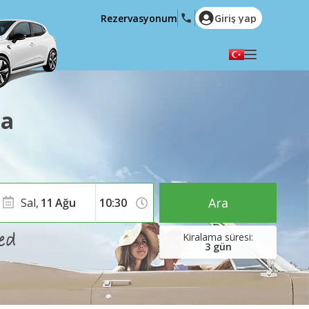
Rezervasyonum
Giriş yap
Dilinizi seçiniz
English
Español
ma
Deutsch
Français
Italiano
Nederlands
Português
English (US)
Polski
Türkçe
Ara
Sal,
11
Ağu
Română
Ελληνικά
Русский
Hrvatski
3
gün
العربية