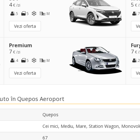
4
5
€ /zi
€ /
5
5
M
7
Vezi oferta
Ve
Premium
Fur
7
7
€ /zi
€ /
4
5
M
2
Vezi oferta
Ve
 Auto în Quepos Aeroport
Quepos
Cei mici, Mediu, Mare, Station Wagon, Monovo
67