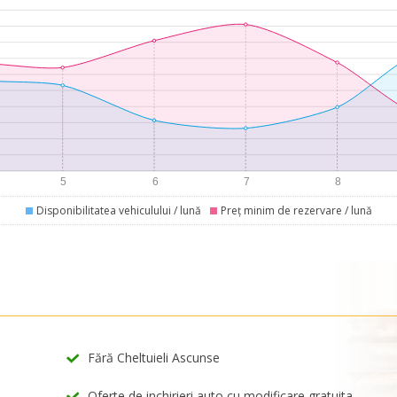
Disponibilitatea vehiculului / lună
Preț minim de rezervare / lună
Fără Cheltuieli Ascunse
Oferte de inchirieri auto cu modificare gratuita