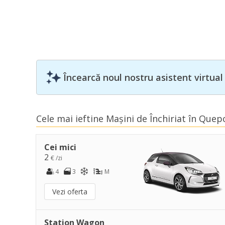
Încearcă noul nostru asistent virtual
Cele mai ieftine Mașini de Închiriat în Quep
Cei mici
2
€ /zi
4
3
M
Vezi oferta
Station Wagon