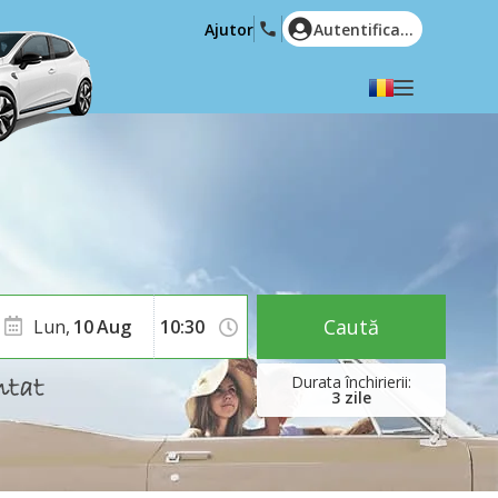
Ajutor
Autentificare
Alegeți limba dvs
English
Español
Deutsch
Français
Italiano
Nederlands
Português
English (US)
Polski
Türkçe
Caută
Lun,
10
Aug
Română
Ελληνικά
Русский
Hrvatski
3
zile
العربية