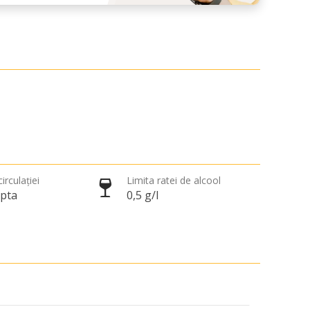
irculației
Limita ratei de alcool
apta
0,5 g/l