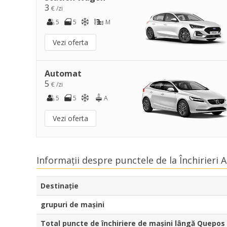
3
€ /zi
5
5
M
Vezi oferta
Automat
5
€ /zi
5
5
A
Vezi oferta
Informații despre punctele de la Închirieri
Destinaţie
grupuri de mașini
Total puncte de închiriere de mașini lângă Quepos