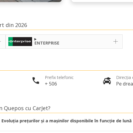
rt din 2026
ENTERPRISE
Prefix telefonic
Direcția c
+ 506
Pe dre
în Quepos cu CarJet?
Evoluția prețurilor și a mașinilor disponibile în funcție de lună