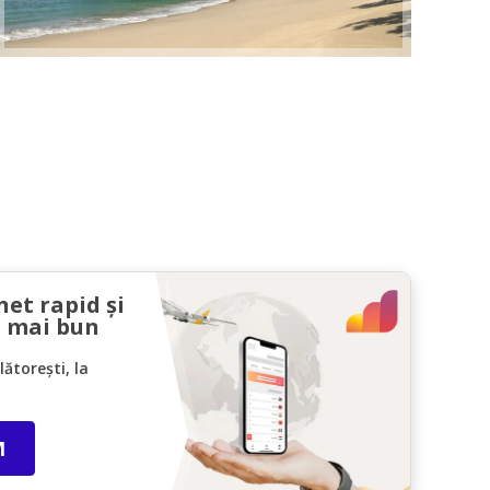
net rapid și
l mai bun
ătorești, la
M