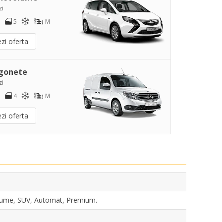
zi
5
M
zi oferta
gonete
zi
4
M
zi oferta
lume, SUV, Automat, Premium.