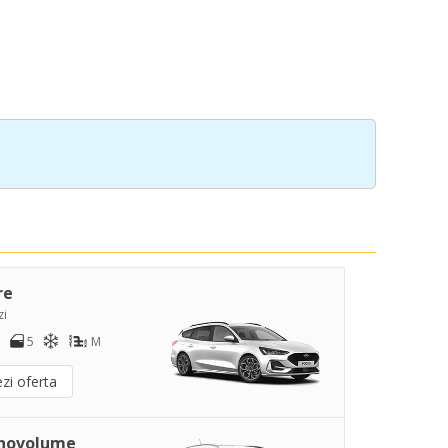
re
zi
5
M
zi oferta
novolume