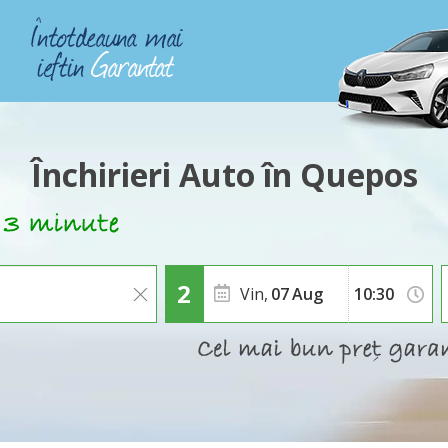
Închirieri Auto în Quepos
Vin,
07
Aug