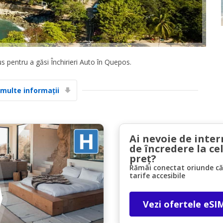
s pentru a găsi Închirieri Auto în Quepos.
Economii de top
 multe informații
Accesați ofertele exclusive ale furnizorilor
noștri
Ai nevoie de inter
de încredere la ce
Autentificare cu eLink
preț?
Rămâi conectat oriunde căl
tarife accesibile
Vezi ofertele eSI