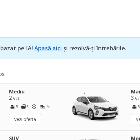
 bazat pe IA!
Apasă aici
și rezolvă-ți întrebările.
os
Mediu
Ma
2
3
€ /zi
€ /
5
5
M
5
Vezi oferta
Ve
SUV
Mo