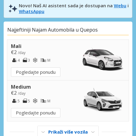
Novo! Naš AI asistent sada je dostupan na
Webu
i
WhatsAppu
Najjeftiniji Najam Automobila u Quepos
Mali
€2
/day
4
3
M
Pogledajte ponudu
Medium
€2
/day
5
5
M
Pogledajte ponudu
Prikaži više vozila