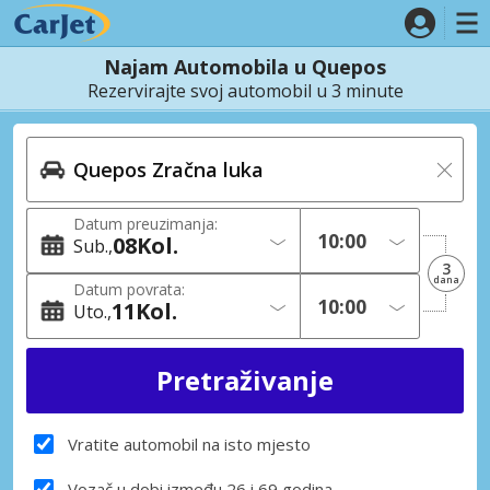
Najam Automobila u Quepos
Rezervirajte svoj automobil u 3 minute
Datum preuzimanja:
08
Kol.
Sub.
3
dana
Datum povrata:
11
Kol.
Uto.
Vratite automobil na isto mjesto
Vozač u dobi između 26 i 69 godina