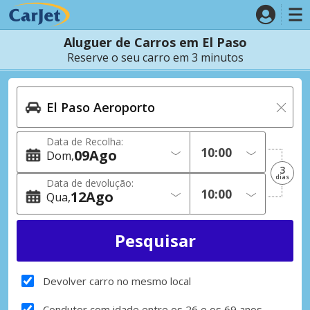
Aluguer de Carros em El Paso
Reserve o seu carro em 3 minutos
Data de Recolha:
09
Ago
Dom
3
dias
Data de devolução:
12
Ago
Qua
Devolver carro no mesmo local
Condutor com idade entre os 26 e os 69 anos