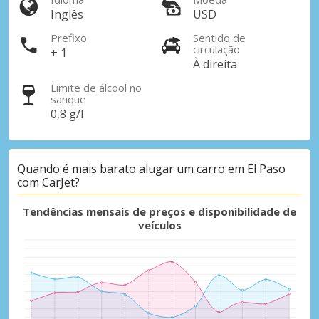
Inglês
USD
Prefixo
Sentido de
circulação
+ 1
À direita
Limite de álcool no
sanque
0,8 g/l
Quando é mais barato alugar um carro em El Paso
com CarJet?
Tendências mensais de preços e disponibilidade de
veículos
Descontos especiais
Aceda a ofertas exclusivas dos nossos
fornecedores