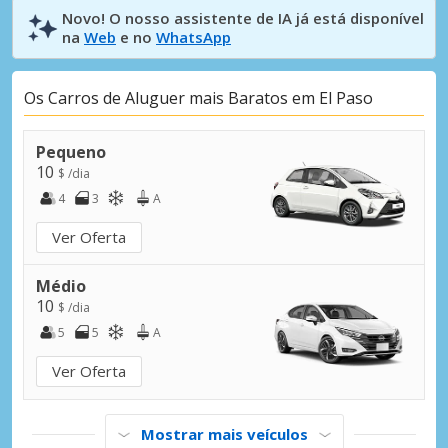
Novo! O nosso assistente de IA já está disponível
na
Web
e no
WhatsApp
Os Carros de Aluguer mais Baratos em El Paso
Pequeno
10
$ /dia
4
3
A
Ver Oferta
Médio
10
$ /dia
5
5
A
Ver Oferta
Mostrar mais veículos