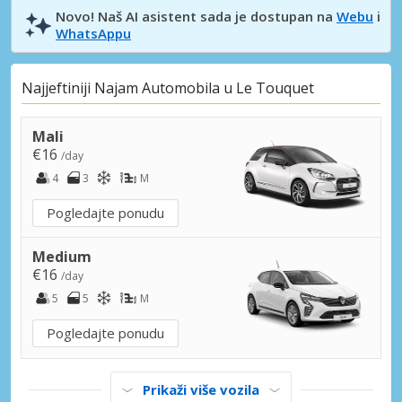
Novo! Naš AI asistent sada je dostupan na
Webu
i
WhatsAppu
Najjeftiniji Najam Automobila u Le Touquet
Mali
€16
/day
4
3
M
Pogledajte ponudu
Medium
€16
/day
5
5
M
Pogledajte ponudu
Prikaži više vozila