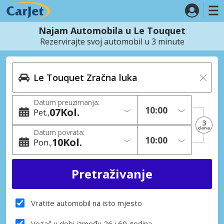
Najam Automobila u Le Touquet
Rezervirajte svoj automobil u 3 minute
Datum preuzimanja:
07
Kol.
Pet.
3
dana
Datum povrata:
10
Kol.
Pon.
Vratite automobil na isto mjesto
Vozač u dobi između 26 i 69 godina