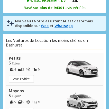
4.1/5
99.68%
4.1/5
SSL
Basé sur
plus de 94301
avis vérifiés
Nouveau ! Notre assistant IA est désormais
disponible sur
Web
et
WhatsApp
Les Voitures de Location les moins chères en
Bathurst
Petits
5
€ /jour
4
3
M
Voir l'offre
Moyens
5
€ /jour
5
5
M