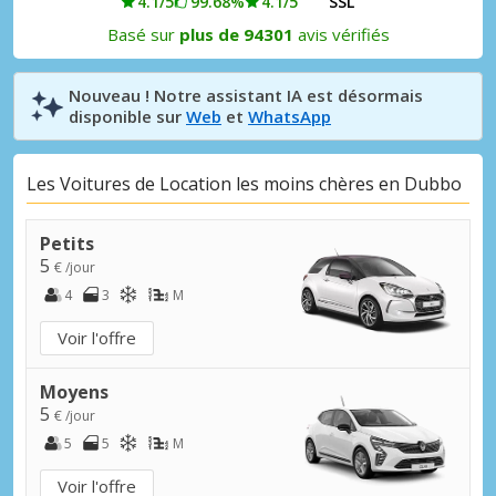
4.1/5
99.68%
4.1/5
SSL
Basé sur
plus de 94301
avis vérifiés
Nouveau ! Notre assistant IA est désormais
disponible sur
Web
et
WhatsApp
Les Voitures de Location les moins chères en Dubbo
Petits
5
€ /jour
4
3
M
Voir l'offre
Moyens
5
€ /jour
5
5
M
Voir l'offre