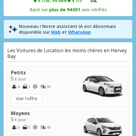
4.1/5
99.68%
4.1/5
SSL
Basé sur
plus de 94301
avis vérifiés
Nouveau ! Notre assistant IA est désormais
disponible sur
Web
et
WhatsApp
Les Voitures de Location les moins chères en Hervey
Bay
Petits
5
€ /jour
4
3
M
Voir l'offre
Moyens
5
€ /jour
5
5
M