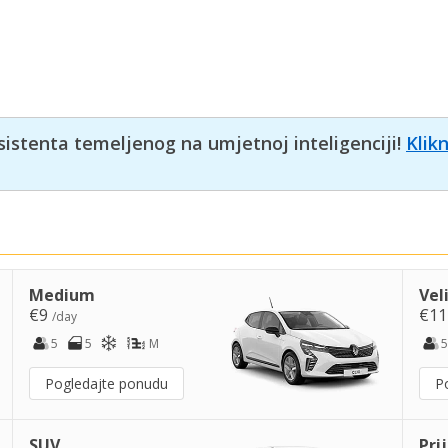
sistenta temeljenog na umjetnoj inteligenciji!
Klik
Medium
Vel
€9
€1
/day
5
5
M
5
Pogledajte ponudu
P
SUV
Pri