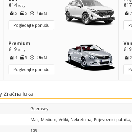
€14
€1
/day
5
5
M
7
Pogledajte ponudu
P
Premium
Van
€19
€1
/day
4
5
M
2
Pogledajte ponudu
P
y Zračna luka
Guernsey
Mali, Medium, Veliki, Nekretnina, Prijevoznici putnik
109