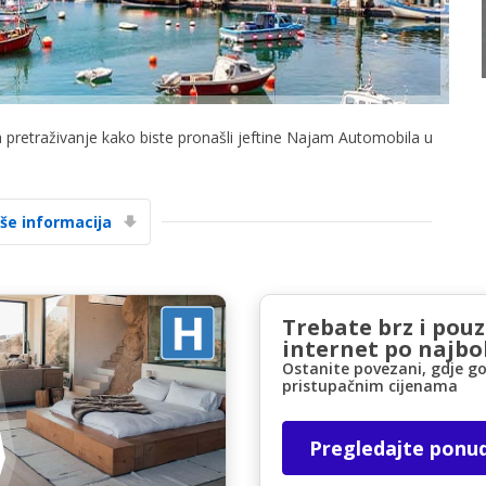
a pretraživanje kako biste pronašli jeftine Najam Automobila u
Posebni popusti
Pristupite ekskluzivnim ponudama naših
iše informacija
dobavljača
Trebate brz i pou
Prijava putem eLinka
internet po najbol
Ostanite povezani, gdje go
pristupačnim cijenama
Pregledajte ponu