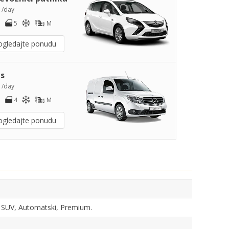
7
/day
5
M
ogledajte ponudu
s
9
/day
4
M
ogledajte ponudu
a, SUV, Automatski, Premium.