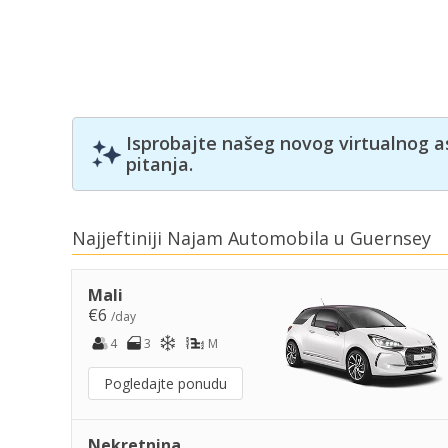
Isprobajte našeg novog virtualnog a
pitanja.
Najjeftiniji Najam Automobila u Guernsey
Mali
€6
/day
4
3
M
Pogledajte ponudu
Nekretnina