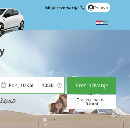
Moja rezervacija
Prijava
Odaberite svoj jezik
English
Español
y
Deutsch
Français
Italiano
Nederlands
Português
English (US)
Polski
Türkçe
Pretraživanje
Pon.,
10
Kol.
Română
Ελληνικά
Русский
Hrvatski
3
dani
العربية