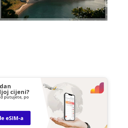
zdan
joj cijeni?
d putujete, po
de eSIM-a