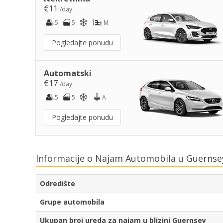
€11
/day
5
5
M
Pogledajte ponudu
Automatski
€17
/day
5
5
A
Pogledajte ponudu
Informacije o Najam Automobila u Guernse
Odredište
Grupe automobila
Ukupan broj ureda za najam u blizini Guernsey