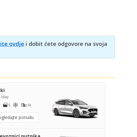
nite ovdje
i dobit ćete odgovore na svoja
iki
1
/day
5
M
ogledajte ponudu
jevoznici putnika