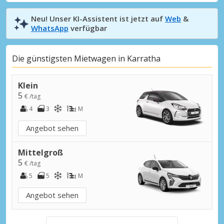
Neu! Unser KI-Assistent ist jetzt auf
Web
&
WhatsApp
verfügbar
Die günstigsten Mietwagen in Karratha
Klein
5
€ /tag
4
3
M
Angebot sehen
Mittelgroß
5
€ /tag
5
5
M
Angebot sehen