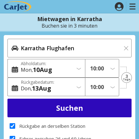
Mietwagen in Karratha
Buchen sie in 3 minuten
Abholdatum:
10
Aug
Mon
3
Tage
Rückgabedatum:
13
Aug
Don
Rückgabe an derselben Station
Fahrer zwischen 26 und 69 Jahren